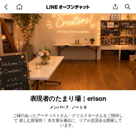
Go
share
se
back
to
home
表現者のたまり場￤erison
メンバー 7
ノート 0
ご縁のあったアーティストさん・クリエイターさんをご招待し
て 楽しむ居場所！ 名古屋を拠点に、リアル交流会も開催して
います。