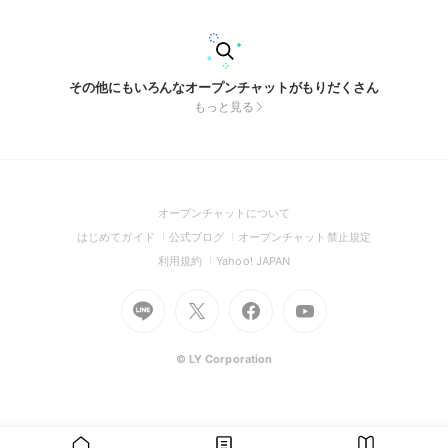
その他にもいろんなオープンチャットがもりだくさん
もっと見る
(Open
オープンチャットについて
in
(Open
(Open
(Open
はじめてガイド
公式ブログ
オープンチャット禁止規定
a
in
in
in
(Open
(Open
利用規約
Yahoo! JAPAN
new
a
a
a
in
in
window)
Go
new
Go
new
Go
Go
new
a
a
to
window)
to
window)
to
to
window)
new
new
Line
X
Facebook
Youtube
window)
window)
(Open
(Open
(Open
(Open
© LY Corporation
in
in
in
in
a
a
a
a
new
new
new
new
window)
window)
window)
window)