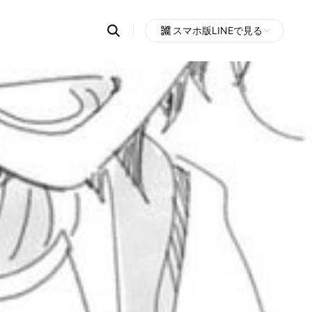
Search
スマホ版LINEで見る
OpenChats
Open
or
search
messages
area