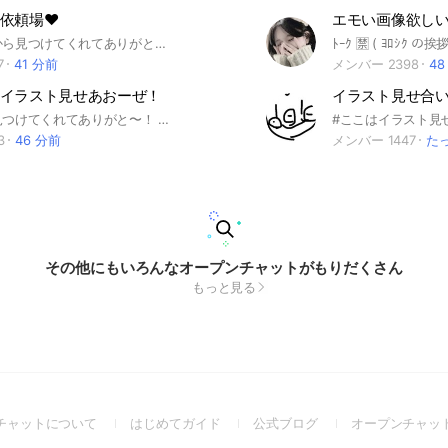
依頼場‪❤︎‬‪
エモい画像欲し
数あるおぷから見つけてくれてありがとう~‪🫶🏻♡ここでは素敵な夢女子、夢男子の事をお手伝いするおぷだよ🎵気になったなら入ってヲタ活頑張ろ~.ᐟ‪ 推しが不在な方も大歓迎🙇🏻‍♀️‪‪❤︎ #夢絵 #無償 #夢女子 #夢男子 #夢活 #夢絵無償依頼
7
41 分前
メンバー 2398
48
イラスト見せあおーぜ！
イラスト見せ合
このオプを見つけてくれてありがと〜！ その名の通り、中学生がイラストを見せ合うオプです！ もちろんイラストに自信がある人もない人も大歓迎です！ 時々しか描かないって人も是非きてね！ ※通知おおめです！！ ※結構カオスです！！ ノートで投稿したいって人も是非きてください〜！ ノート数が多いため、多少のルールはあります！！ 雑談用もあるので是非そっちもきてください！！ 男女どっちもおっけーです！！ ルール 即抜け無言抜けできるだけやめてほしい。 下ネタ❌ 荒らし❌ 大きいのはこのくらいです〜！みんなと仲良くしたいな！！ ちなみに主は中3です！中でまってます！ 新中1の方は4月からの入室でおねがいします‼️ #イラスト#中学生#中1#中2#中3
3
46 分前
メンバー 1447
た
その他にもいろんなオープンチャットがもりだくさん
もっと見る
(Open
(Open
(Open
チャットについて
はじめてガイド
公式ブログ
オープンチャッ
in
in
in