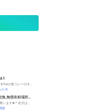
.1
【公式】 YouTube/TikTokの歌リレーのオプチャです👑 優里ちゃんねる出演‼️ 創設者 はるよよ スピナ 歌のテスト
った今
*⋆꒰ঌ夢絵,夢関連 交換,無償依頼場所໒꒱⋆*
ご観覧頂き有難う御座います❀·° 此方は夢絵 夢漫画,タグ画,夢動画,カプロゴ等の夢関連«交換»«無償依頼»のオープンチャットです😖 夢女子様夢男子様,依頼したい方されたい方 等 何方でも大丈夫です．*˚ 完全各1制となります。 同担同嫁同夢拒否全拒否様等も大歓迎です💭 被り等御座いましたら先にいらっしゃった方優先となります,ご了承ください🙇 又副官も常時募集しておりますので気軽にお声掛けください~‪𓂃 𓈒𓏸໒꒱ #歌い手#アニメ#漫画#ゲーム#strawberry prince#すとぷり#チョコレートラビッツ#ちょこらび#イレギュラーダイス#いれいす#鬼滅の刃#鬼滅#呪術廻戦#呪術#東京リベンジャーズ#東京卍リベンジャーズ#東リべ#文豪ストレイドッグス#文スト#僕のヒーローアカデミア#ヒロアカ#ツイステッドワンダーランド#ツイステ#HoneyWorks#ハニワ#ハニプレ#ヒプノシスマイク#ヒプマイ#プロセカ#プロジェクトセカイ#プロジェクトセカイカラフルステージ#ウマ娘#夢絵#夢関連#タグ画#加工#夢動画#動画編集#夢女子#夢男子
時間前