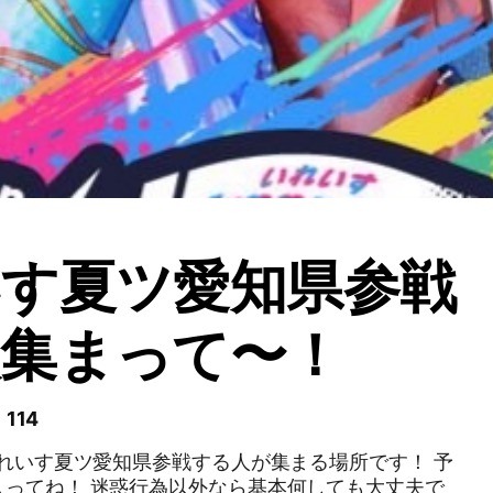
す夏ツ愛知県参戦
集まって〜！
114
いれいす夏ツ愛知県参戦する人が集まる場所です！ 予
入ってね！ 迷惑行為以外なら基本何しても大丈夫で