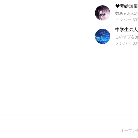
‪❤︎‬‪夢絵無償
メンバー 89
中学生の人
メンバー 80
オープン