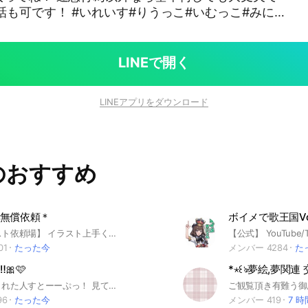
話も可です！ #いれいす#りうっこ#いむっこ#みにう
＃いふ民#あにきっず
LINEで開く
LINEアプリをダウンロード
のおすすめ
無償依頼＊
ボイメで歌王国Vol
【無償イラスト依頼場】 イラスト上手くなりたい… 褒めてもらいたい…見てほしい… 依頼したい…されたい… 雑談もしたい… そこの貴方🫵🏻🫵🏻✨️ ここに入れば全て叶います🍀*゜ 本ルームの方では雑談禁止となっていますので通知が多いものは苦手な方にオススメのオープンチャットとなっております。 管理体制しっかりしています✋ 無断転載見逃しません❌ 安心してこのオープンチャットをご利用下さい🙇‍♀️ アイコンは著作権侵害しないものでお願いします🙇‍♀️ またお名前についても特殊文字以外のものをつかうことを推奨いたします🙇‍♀️ 入室後大事なノートの閲覧をお願いします。挨拶は不要です。 #イラスト#無償依頼#イベント#絵#依頼#添削#雑談#合作#描きあい
01
たった今
メンバー 4284
た
🎀🩷
ここを見てくれた人すとーーぷっ！ 見てくれてありがとうございます！！ 垢抜けしたくないですか⁉️⁉️ みんなに可愛くなったねって言われたくないですか⁉️ モテたいですか⁉️ このオプに入って、みんなで垢抜け方法やblogなど作って共有しましょ🌟 少しでも気になって入ってくれたら嬉しいです！！！ 中でまってます🥹🥹🥹🩷🩷🩷 #垢抜け 2025.7.18
96
たった今
メンバー 419
7 