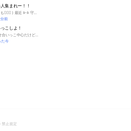
い人集まれー！！
ﾄｰｸ 🈲 ( ﾖﾛｼｸ の挨拶も🙅🏻‍♀️ ) 最近 ﾙｰﾙ 守らない人多すぎます ﾖ 💢 ちゃんとみてから入ってください こちらは 画像配布 の ｵﾌﾟ ﾃﾞｽ ‼️💫 画像は全て ﾉｰﾄ に あります ➕親バレ防止に最高すぎる ｵﾌﾟ 🤭💖 ﾙｰﾙ ❤️‍🔥 詳しくは大事な ﾉｰﾄ 見てください 🙌🏻 会話 🈲 ﾖﾛｼｸ の挨拶等 も 全て ﾀﾞﾒ ﾃﾞｽ 💢 荒らし お断り ^^ 宣伝目的 / 出会い癖 での参加 🈲 ｵﾌﾟを宣伝する場所じゃないし、 恋愛する場所でもないです👎🏻💧 ﾙｰﾙ を守れなかったら ｻｯｶｰﾎﾞｰﾙ ⚽ ﾃﾞｽ ‼️ #画像配布 #エモ画
 分前
いっこしよ！
#ここはイラスト見せ合いっこ中心だけど楽しみたいから雑談しながら楽しく絵を描いていこ！下手でも全然いいし、自信もって！見せたくないよォ〜って人は見せなくていいけど、その代わりノートに書いて欲しい💦 年齢で上下関係つくるのは、なしでお願い！ここは同じ趣味同士でなかよくしたいからさ！ 絵はトークやノートに好きに貼っていいよ〜！ 楽しくやろーね！
った今
(Open
ト禁止規定
in