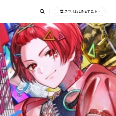
Search
スマホ版LINEで見る
OpenChats
Open
or
search
messages
area