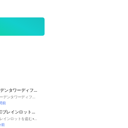
200人突破🎉ガーデンタワーディフェンス とりオプ（サブでスポタワ）
とりとりが始めるガーデンタワーディフェンスのオプチャだよ！
時間前
❤️‍🔥ラブベア配布❤️‍🔥ブレインロットを盗む🔥
ロブロックスの【ブレインロットを盗む•プラント対ブレーノート】が主なオプです。その他の別ゲーの話も全然ok！クロトレok！ 詐欺❌荒らし❌即抜け❌過度な暴言、煽り❌ 皆で仲良く楽しく話したりゲームしましょー #庭を成長させる#庭を育てる#グロウガーデン#ロブロックス#ブロフル#トイタワ#ペトシュミ#ペットシュミレーター#bloxfruits#魔術師タワーディフェンス#トイレットタワーディフェンス#TTD
分前