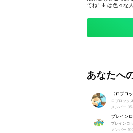
てね" ↓ は色々
#スライムRNG#
トの進化#ラッキー
ュミレーター99#
あなたへ
メンバー 35
メンバー 10