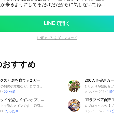
な人が来るようにしてるだけだだからに気しないでね！
ブレインロットを盗む#庭を成長させる#ブレインロッ
ブロックになる#ラッキーブロックを蹴る#ペットシ
プラント対ブレインロット
LINEで開く
LINEアプリをダウンロード
のおすすめ
〈ロブロックス〉庭を育てる2 ガーデンを育てる2 庭2
ロブロックスの雑談や攻略など、ロブロックス関連について話しているとこです！！ 管理人だんご 旧動画班タワーディフェンスオプ 旧ガーデンタワーディフェンスオプ 新初心者タワーディフェンス #りりりよ #動画班 #動画班タワーディフェンス #タワーディフェンス #動画班タワーディフェンスX #ブロフル #ブロックスフルーツ #トイタワ #トイレットタワーディフェンス #フナフ #FNTD #スキタワ #スキビティ #ヌーブタワーディフェンス #ヌブタワ#呪術 #ロブロックス #ロブロ #庭 #庭を育てる #庭を成長させる#ブレインロット#ブレインロットを盗む#トイレットタワーディフェンス#ガーデンタワーディフェンス#DIG #掘る #ロブロックス#grow a garden #庭タワ #ガータワ #初心者タワーディフェンス #ヌーブタワーディフェンス
3
22 分前
メンバー 227
1 
ブレインロッドを盗むメインオプ、ブレインロットを盗む、初心者大歓迎、まっすー
ブレインロットを盗むメインです！ 取引️⭕️無断宣伝❌詐欺❌クロトレ️⭕️ ブロフルもありだよー 楽しくやろうね ノートは自由に使ってね
00
たった今
メンバー 529
13 