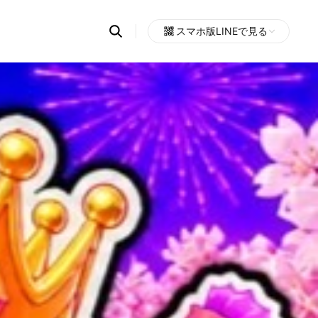
Search
スマホ版LINEで見る
OpenChats
Open
or
search
messages
area