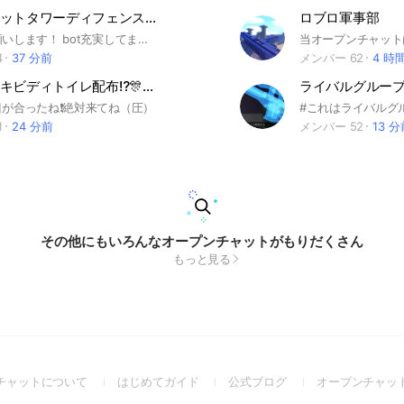
ブレインロットタワーディフェンス&ブレインロットを盗む&ブレインロットカードバトル トレード&攻略！
ロブロ軍事部
よろしくお願いします！ bot充実してます！ ここでは主にブレインロットタワーディフェンスの攻略情報を共有しています！ ブレインロットタワーディフェンス #robrox #ロブロックス #庭を育てる #庭を成長させる #glowagarden#グローガーガーデン #庭を育てる2 #glowagarden2 #庭2#ブレインロットカード#ブレインロットカードバトル #ブレインロット #ブレインロットを盗む #ガーデンタワー #ガーデン #ブロフル #ブロックスフルーツ #ガーデンタワーディフェンス #プラントVSブレインロット #プラントブレイン #プラブレ #プラントVSブレイン #プラント ブレイン #ブレインロッド #ブレインロッドを盗む #ブレインロッドタワー #ブレインロットタワーディフェンス #99サバイバル #99サバ #戦場 #99ナイトインザフォレスト #99日 #99日生き残る
4
37 分前
メンバー 62
4 時
🎊ダイヤスキビディトイレ配布⁉️🎊ブレインロットを盗むメイン
ライバルグルー
が合ったね❗️絶対来てね（圧）
1
24 分前
メンバー 52
13 
その他にもいろんなオープンチャットがもりだくさん
もっと見る
(Open
(Open
(Open
チャットについて
はじめてガイド
公式ブログ
オープンチャッ
in
in
in