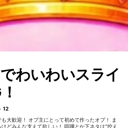
なでわいわいスライ
G！
 12
も大歓迎！ オプ主にとって初めて作ったオプ！ ま
けどみんな支えて欲しい！ 喧嘩とか下ネタは"控え