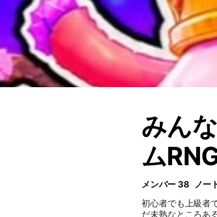
みん
ムRN
メンバー 38
ノート
初心者でも上級者で
だ未熟なところある