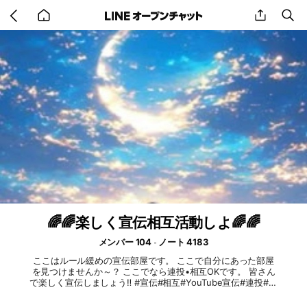
Go
share
se
back
to
home
🌈🌈楽しく宣伝相互活動しよ🌈🌈
メンバー 104
ノート 4183
ここはルール緩めの宣伝部屋です。 ここで自分にあった部屋
を見つけませんか～？ ここでなら連投•相互OKです。 皆さん
で楽しく宣伝しましょう‼️ #宣伝#相互#YouTube宣伝#連投#相
談#雑談#即抜け#宣伝抜け#宣伝活動#オプ宣伝#宣伝オプチャ