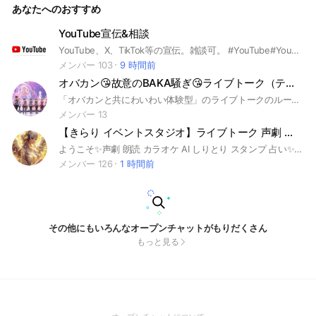
あなたへのおすすめ
YouTube宣伝&相談
YouTube、X、TikTok等の宣伝。雑談可。 #YouTube#YouTuber#ユーチューブ#ユーチューバー#宣伝#雑談#X#Twitter#ツイッター#TikTok#ティックトック
メンバー 103
9 時間前
オバカン😘故意のBAKA騒ぎ😘ライブトーク（テスト用ルーム）
「オバカンと共にわいわい体験型」のライブトークのルームです。 料理、声劇、スタンプ作り、写真、家庭菜園、などサブルームが有り、メンバーと体験しながら絆を深めませんか？ #オバカン#みんなで楽しく話そう#バカ騒ぎ#笑い#仲間#心のオアシス#笑止千万#ワクワク#いきいき#前向き#笑える#メンタル#スタンプ#宣伝#深夜#早朝
メンバー 13
【きらり イベントスタジオ】ライブトーク 声劇 朗読 AI カラオケ しりとり スタンプ 占い
ようこそ✨声劇 朗読 カラオケ AI しりとり スタンプ 占い✨声劇はプチ即興オリジナル声劇やイベント型声劇も実施中 きらりまぁちゃんのラジオの時間の 番組配信中 ナビゲーターでありラジオパーソナリティの きらりまぁちゃんが案内する、声・文字・音楽・絵・イラスト・写真・動画・スタンプなどの遊園地です 「話したい」「書きたい」気持ちが物語となり、ワクワクと感動のワンダーランドが広がります スタジオの楽しみ方 ▶声劇ライブトーク・オンステージ（こえげき） 初心者さんも大歓迎！雑談を交えながらリアルタイムで物語が展開します ▶朗読（ろうどく） 物語や詩、エッセイなどの文章を声に出して読み上げ、感情や世界観を共有する場です 声によって作品の奥深さを伝える芸術的なイベントでもあります ▶LINE（ライン）スタンプの会 スタンプが好きで、もっと活用して遊びたい ゆるく楽しく、言葉以外のコミュニケーションを楽しみたい ▶占いコーナー タロット・数秘術・ヌメロロジーによる相談で、あなたの内面に光を当てます/色彩心理学・カラーセラピー ▶音楽体験 歌ってみた 歌唱、弾き語り 生演奏、AIミュージックなど、誰もが自由に自己表現できる音の世界へ ▶遊びの広場アカデミー ゲーム、なぞなぞ、心理テスト、クイズ、遊び心満載 ▶AI表現の交差点 イラストや音楽で、感情と創造が交差する瞬間を多彩に表現 ▶クリエイティブ制作 脚本、小説、ポエム、画像加工、動画制作、セリフ演出、あなたの世界観を自由に構築 ▶イベント形式は自由自在 ラジオドラマ、ワークショップ、ショーケース、展示、コンサート、講演会、式典など、エンターテイメント性抜群、ラップバトル ▶SNSならではのファンタジー なりきり、ごっこ遊びなど、想像力を広げる空間を楽しみましょう ▶あなたのオープンチャットや推し部屋の宣伝・集客・PR・告知も充実 ▶悩み相談 どんなオープンチャットを作りたい? オプチャコーチング きらりイベントスタジオは、誰もが主役になれる場所 声を通して、記憶を灯し、世界を少しだけ優しくする―― そんな瞬間を、あなたと一緒に創りたい ©【きらり イベントスタジオ】2025年9月スタート カラフルミュージックラボ きらりまあちゃん 宣伝 宣伝部屋 オプチャ宣伝 キラリ
メンバー 126
1 時間前
その他にもいろんなオープンチャットがもりだくさん
もっと見る