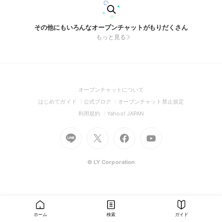
その他にもいろんなオープンチャットがもりだくさん
もっと見る
(Open
オープンチャットについて
in
(Open
(Open
(Open
はじめてガイド
公式ブログ
オープンチャット禁止規定
a
in
in
in
(Open
(Open
利用規約
Yahoo! JAPAN
new
a
a
a
in
in
window)
Go
new
Go
new
Go
Go
new
a
a
to
window)
to
window)
to
to
window)
new
new
Line
X
Facebook
Youtube
window)
window)
(Open
(Open
(Open
(Open
© LY Corporation
in
in
in
in
a
a
a
a
new
new
new
new
window)
window)
window)
window)
ホーム
検索
ガイド