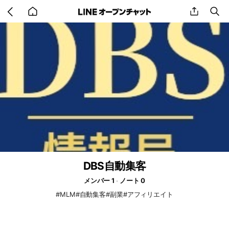
Go
share
se
back
to
home
DBS自動集客
メンバー 1
ノート 0
#MLM#自動集客#副業#アフィリエイト