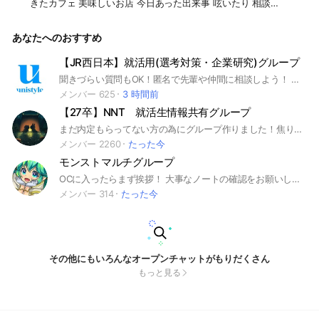
きたカフェ 美味しいお店 今日あった出来事 呟いたり 相談した
り ご自由に✨ 福井県恐竜博物館、越前大仏、福井勝山JAMマ
ウンテンリゾート、平泉寺
あなたへのおすすめ
【JR西日本】就活用(選考対策・企業研究)グループ
聞きづらい質問もOK！匿名で先輩や仲間に相談しよう！ 就活サイトunistyleが運営するJR西日本の就活情報(選考対策/企業研究)共有グループです。 #就活 #JR西日本 #鉄道業界 #インターンシップ #本選考 #unistyle #ユニスタイル #面接 #採用 #内定 #ES #エントリーシート #自己分析 #業界研究 #企業研究 #自己PR #ガクチカ #学生時代頑張ったこと #志何望動機 #webテスト #ウェブテスト #GD #グループディスカッション #グルディス #OB訪問 #企業選び #就活対策 #就活準備 #大手企業 #日系企業 ▼unistyleが運営する鉄道のオプチャグループ▼ JR東日本 / JR東海 / JR西日本 / JR北海道 / JR四国 / JR九州 / 東京地下鉄（東京メトロ） / 東急 / 小田急電鉄 / 東武鉄道 / 名古屋鉄道 / 西日本鉄道 / 京王電鉄 / 大阪市高速電気軌道(大阪メトロ) / 京浜急行電鉄 ▼JR西日本の企業研究はこちらから▼ https://x.gd/mFbxE
メンバー 625
3 時間前
【27卒】NNT 就活生情報共有グループ
まだ内定もらってない方の為にグループ作りました！焦りや不安あると思います！皆様で乗り越えていきましょう！
メンバー 2260
たった今
モンストマルチグループ
OCに入ったらまず挨拶！ 大事なノートの確認をお願いします！ 初心者から上級者まで どなたでも大歓迎です！ みんなで助け合って 頑張りましょう！ #モンスト#もんすと#マルチ
メンバー 314
たった今
その他にもいろんなオープンチャットがもりだくさん
もっと見る