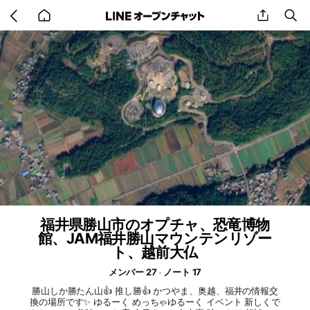
Go
share
se
back
to
home
福井県勝山市のオプチャ、恐竜博物
館、JAM福井勝山マウンテンリゾー
ト、越前大仏
メンバー 27
ノート 17
勝山しか勝たん山👍 推し勝👍 かつやま、奥越、福井の情報交
換の場所です✨ ゆるーく めっちゃゆるーく イベント 新しくで