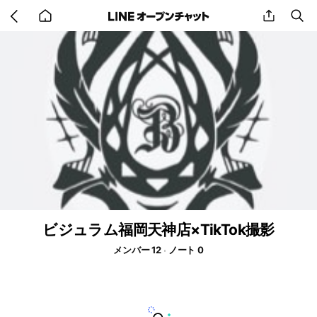
Go
share
se
back
to
home
ビジュラム福岡天神店×TikTok撮影
メンバー 12
ノート 0