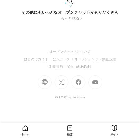
その他にもいろんなオープンチャットがもりだくさん
もっと見る
(Open
オープンチャットについて
in
(Open
(Open
(Open
はじめてガイド
公式ブログ
オープンチャット禁止規定
a
in
in
in
(Open
(Open
利用規約
Yahoo! JAPAN
new
a
a
a
in
in
window)
Go
new
Go
new
Go
Go
new
a
a
to
window)
to
window)
to
to
window)
new
new
Line
X
Facebook
Youtube
window)
window)
(Open
(Open
(Open
(Open
© LY Corporation
in
in
in
in
a
a
a
a
new
new
new
new
window)
window)
window)
window)
ホーム
検索
ガイド