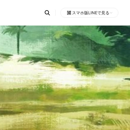
Search
スマホ版LINEで見る
OpenChats
Open
or
search
messages
area