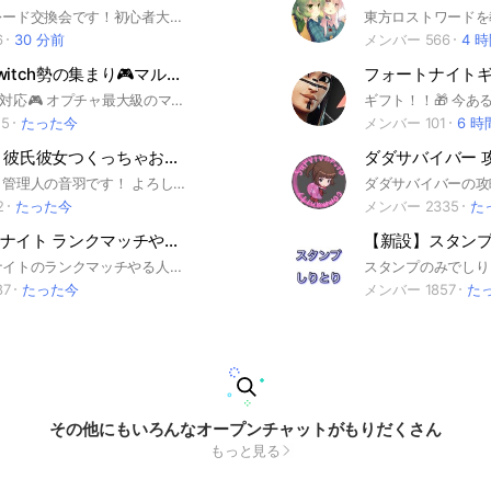
ポケポケトレード交換会です！初心者大歓迎です！気楽にどうぞ！ 参加リクエスト消化する時間が決まっております。 1時間毎に参加が出来ます この時間帯 24時~7時 は日によって参加リクエストを消化出来ない恐れがございます。 その場合は気長にお待ちください。 #ポケポケ #ポケポケ交換会 #ポケポケトレード #初心者大歓迎 #ポケポケ初心者
6
30 分前
メンバー 566
4 
マイクラSwitch勢の集まり🎮マルチ・雑談
フォートナイトギ
🍀︎Switch2も対応🎮️ オプチャ最大級のマイクラSwitch勢の集まりです！！！🍀︎ 他のオプチャに比べてマルチ募集が多くとても活発なオープンチャットです！！ 雑談したりマルチしたりと 基本自由なところです〜！ Switch勢以外の方でもOK！ 気軽に参加してください〜！ サブトークへの参加はメイントーク参加後にお願いしますm(_ _)m 参加後大事なノートの一読お願いします 🍀︎このオプチャは四ツ葉姉妹OCです🍀︎ ータグー #マイクラ #マインクラフト #Minecraft #Switch #Switch2 #スイッチ #マイクラマルチ
5
たった今
メンバー 101
6 時
恋人ごっこ 彼氏彼女つくっちゃお！💗💕
こんにちは！管理人の音羽です！ よろしくね〜💗💕 このオプは恋人ごっこをするとこ！ みんなでいっぱい恋愛しよーね！ 彼氏彼女持ちでも大歓迎！ 恋愛しなくても友達つくったり、 みんなといっぱい話そ！ ちなみに管理人も彼氏募集中💕🫶 ルール ①荒らし、悪口禁止！ ②人が嫌がることはしない！ ③無言抜け禁止！即抜けも！ ④初期アイコンもダメだから！ 最近初期アイコンの人増えてます！ 承認するときの質問で初期アイコンはダメって書いてるから初期アイコンの人は承認しません！ (ちなみにルール破ったら蹴ったり再参加禁止にするよ！) このくらいかな〜？ どう？気になってきた？？ ルールも軽めに設定してるつもりです！ ここまできたら入るしかないんじゃない？😏 ぜひ、入ってくれるとうれしいな〜 一緒に恋人つくろ〜ね！💕 待ってるよ〜！！ 創設日 7月9日
2
たった今
メンバー 2335
た
ポケモンユナイト ランクマッチやろう！
【新設】スタン
ポケモンユナイトのランクマッチやる人一緒にやりませんか？ 初心者から上級者まで募集中です！ 即抜け歓迎です！ ぜひ、覗いて行ってください！
87
たった今
メンバー 1857
た
その他にもいろんなオープンチャットがもりだくさん
もっと見る