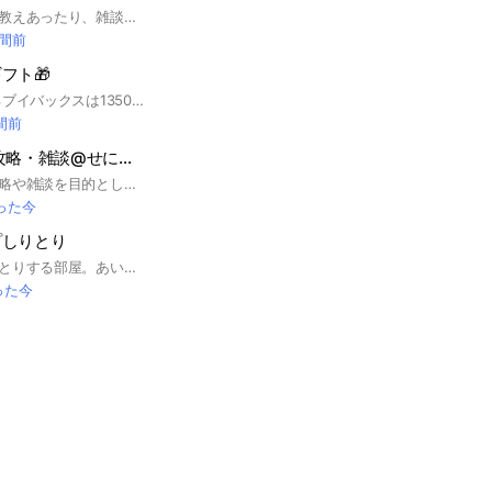
東方ロストワードを教えあったり、雑談する場所です
時間前
フト🎁
ギフト！！🎁 今あるブイバックスは13500だよ ギフト🎁は早い者勝ち！！ ギフト欲しい人、もらったことない人どんどん来て！ #fortnite #フォートナイト #フォトナ #ネフライト #りあん #れじぇくん #ぜるふぃー #フォートナイト解説員 #がるじー #ちゅきめろでぃ #としき #ぽこえふろん #ねこくん #おれんじ君 #くらら #まうふぃん #新兵シャウト #ぷりっつ #うつけ #リズアート #マエスケ #毒のお兄さん #キャプテンしょーた など色々な実況者のことも話てね＾＾
間前
ダダサバイバー 攻略・雑談@せにろぐ
ダダサバイバーの攻略や雑談を目的としたコミュニティです。 スキル検証やアップデートの予測など楽しみましょう❗️ 初心者の方も歓迎します🔰 課金ユーザー向けにAppleギフトやGoogle playのお得情報も #ダダサバイバー #雑談 #課金 #無課金 #初心者
った今
プしりとり
スタンプのみでしりとりする部屋。あいさつ・会話なし。 ルールを読んでからしりとりに参加してください😊 ⚠️間違えやすいルールとして、このお部屋は「ん」で終わったら、「ん・あ行」からのスタートです。 慣れないうちは間違えることもあるかと思いますが、注意されても次に気をつけてもらえたらOKなのでお気軽に参加してね😊
った今