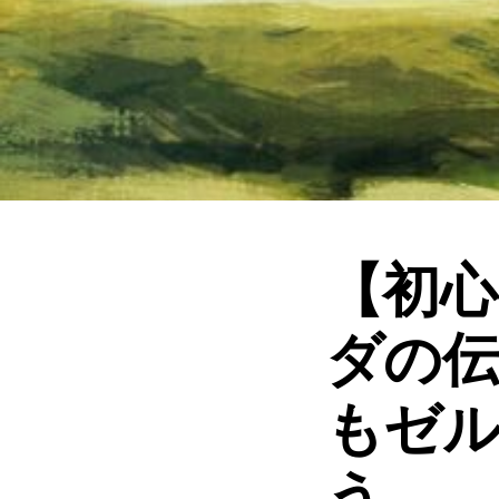
【初心
ダの伝
もゼ
う