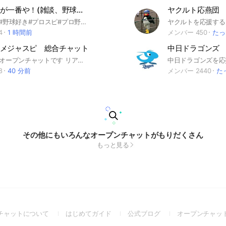
阪神ファンが一番や！(雑談、野球観戦、その他諸々)
ヤクルト応燕団
#阪神ファン#野球好き#プロスピ#プロ野球#阪神タイガース#虎#Toronto どんな人でも大歓迎！ 入ってくれたら嬉しいな♪ 皆んなでワイワイ楽しく話したい人にはオススメなオプチャだよ！！
4
1 時間前
メンバー 450
たっ
メジャスピ 総合チャット
中日ドラゴンズ
プロスピAのオープンチャットです リアタイ練習盛んです！ 創設2020年3月 ※データ交換は退会対象です
8
40 分前
メンバー 2440
た
その他にもいろんなオープンチャットがもりだくさん
もっと見る
(Open
(Open
(Open
チャットについて
はじめてガイド
公式ブログ
オープンチャッ
in
in
in