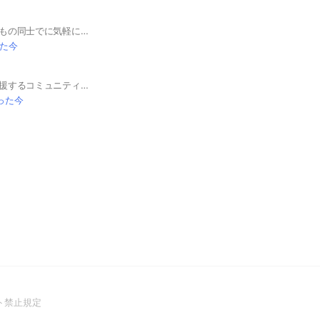
ヤクルトを応援するもの同士でに気軽に話しましょう！！
た今
中日ドラゴンズを応援するコミュニティです。 ※非公式・非営利での運営です。
った今
(Open
ト禁止規定
in