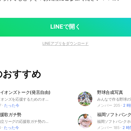
！
LINEで開く
LINEアプリをダウンロード
のおすすめ
イオンズトーク(発言自由)
野球合成写真
埼玉西武ライオンズを応援するためのオープンチャットです 他のオープンチャットより自由な発言が出来る、居心地の良い空間をモットーにオープンチャットを運営しています。 ※埼玉西武ライオンズの試合実況に関しては特に発言などに対して注意する等は行なっていませんが、 選手への誹謗中傷は禁止となっております。 細かいルール等は大事なノートを一読頂けますと幸いです。 楽しいオープンチャットなので、ぜひ入ってください！ #埼玉西武ライオンズ #西武 #ライオンズ #プロ野球 #侍ジャパン #NPB #パリーグ #ベルーナドーム #西武ドーム #野球 #今井達也 #隅田知一郎 #武内夏暉 #西川愛也 #渡部聖弥 #埼玉 #MLB #ドジャース #大谷翔平 #メジャーリーグ
7
たった今
メンバー 205
2 
援歌ガチ勢
プロ野球や独立リーグの応援歌ガチ勢の人用です。皆さんで好きな応援歌を共有したり楽しくクイズを出し合いましょう、#プロ野球#応援歌
3
たった今
メンバー 185
2 