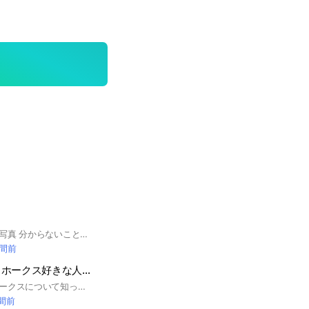
みんなで作る野球の写真 分からないことなど聞けばみんな教えてくれます 野球好きな人は入ろう 作れなくても大丈夫です 【⚠️注意⚠️】 ルール無視は何らかの対応をさせてもらいます
時間前
福岡ソフトバンクホークス好きな人集まれ～雑談ok福岡ソフトバンクホークスについてみんなで語ろう！
福岡ソフトバンクホークスについて知っている人限定！ 迷惑行為❌悪口❌ みんなで福岡ソフトバンクホークスについて語ろう！
時間前