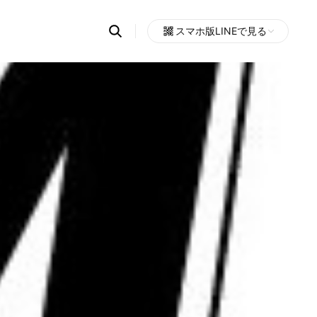
Search
スマホ版LINEで見る
OpenChats
Open
or
search
messages
area