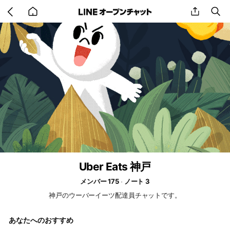
Go
share
se
back
to
home
Uber Eats 神戸
メンバー 175
ノート 3
神戸のウーバーイーツ配達員チャットです。
あなたへのおすすめ