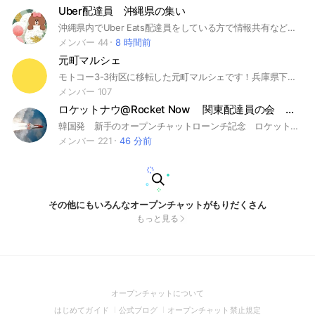
Uber配達員 沖縄県の集い
沖縄県内でUber Eats配達員をしている方で情報共有などしていきましょう！！ 出前館やWolt配達員も歓迎！ これから始めようとしている方も大歓迎です！ #Uber #Uber Eats #フードデリバリー #出前館 #wolt #沖縄県 #配達員
メンバー 44
8 時間前
元町マルシェ
モトコー3-3街区に移転した元町マルシェです！兵庫県下の野菜の入荷状況をお知らせします🥕
メンバー 107
ロケットナウ@Rocket Now 関東配達員の会 非公式オープンチャット
韓国発 新手のオープンチャットローンチ記念 ロケット🚀配達共有 情報交換オプチャ
メンバー 221
46 分前
その他にもいろんなオープンチャットがもりだくさん
もっと見る
(Open
オープンチャットについて
in
(Open
(Open
(Open
はじめてガイド
公式ブログ
オープンチャット禁止規定