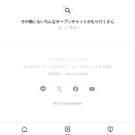
その他にもいろんなオープンチャットがもりだくさん
もっと見る
(Open
オープンチャットについて
in
(Open
(Open
(Open
はじめてガイド
公式ブログ
オープンチャット禁止規定
a
in
in
in
(Open
(Open
利用規約
Yahoo! JAPAN
new
a
a
a
in
in
window)
Go
new
Go
new
Go
Go
new
a
a
to
window)
to
window)
to
to
window)
new
new
Line
X
Facebook
Youtube
window)
window)
(Open
(Open
(Open
(Open
© LY Corporation
in
in
in
in
a
a
a
a
new
new
new
new
window)
window)
window)
window)