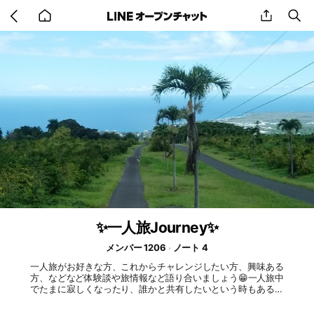
Go
share
se
back
to
home
✨一人旅Journey✨
メンバー 1206
ノート 4
一人旅がお好きな方、これからチャレンジしたい方、興味ある
方、などなど体験談や旅情報など語り合いましょう😁一人旅中
でたまに寂しくなったり、誰かと共有したいという時もあると
思います、そんな時にここでみんなと共有するのもいいですね
☺ ■お願い ・一人旅や旅関連を話しましょう ・みんなで良い