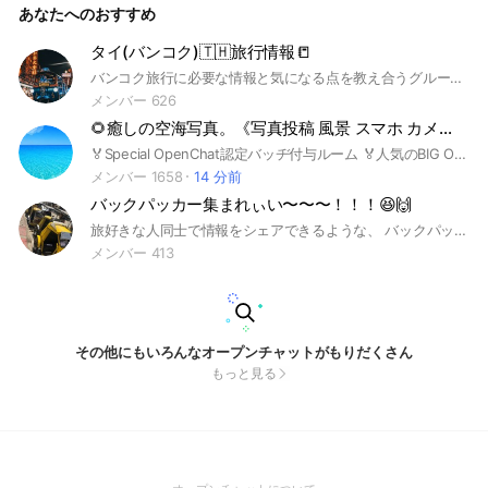
あなたへのおすすめ
場所にしていきましょう ・挨拶だけやスタンプだけの投稿は
控えて下さい ・この状況ですが、コロナの話題や政治、世間
への批判、ネガティブな発言は自粛願います ・自己顕示的な
タイ(バンコク)🇹🇭旅行情報📒
投稿、自分の事ばかりの投稿はお控え下さい ・話題提供は旅
バンコク旅行に必要な情報と気になる点を教え合うグループにしたいなと思ってます！ぜひ参加してください😄 🙅‍♀️❌🙅‍♂️エロ系、グロ系の投稿は見つけ次第削除または退会と致します。見つけられた方は管理人宛にメンションいただければ順次対応致します。
関連の話にして下さい ・会話に参加してない人の事も考えて
投稿しましょう(新規参加者など会話に入れるように) 下記、禁
メンバー 626
止行為を発見した場合、強制退出の対象となります。 ■禁止
🌻癒しの空海写真。《写真投稿 風景 スマホ カメラ AI》
事項 ・特定個人に対する、誹謗中傷はNG ・個人情報の投稿は
NG 住所、電話番号、LINE ID、ブログ、SNS、URL SNSはtwi
🏅Special OpenChat認定バッヂ付与ルーム 🏅人気のBIG OpenChat認定 空海の風景を投稿する癒し空間。 自分で撮影した写真で癒しの空色に染めて下さい。 🌅空・海オプ最大規模・参加メンバー数No.❶コミュ。 【 空乃日々*運営コミュニティ 】 🏅Special Open Chat認定バッチ❸部屋取得 🏆LINE OpenChatAward受賞!! 🏅ポジティブな独り言。(癒し解放) 🏅ポジティブな独り言。(癒し解放) 🏅癒しの空海写真。 🏅癒しの四季写真。 モノクローム写真。(モノクロの世界) 紙ﾋｺｰｷの伝言(写真詩) 🌻空乃日々*オプチャサポートルーム #スペシャルオープンチャット #LINEOpenChatAward #Award #アワード #受賞 #スマホ #カメラ #Canon #SONY #Nikon #一眼レフ #ミラーレス #クリスマス #イースター #初心者 #プロ #セミプロ #写真投稿 #風景 #癒し #自然 #写真 #夜景 #景色 #空 #海 #雨 #雪 #朝日 #夕日 #満月 #月 #流星群 #夜空 #砂浜 #海中 #AI #AI画像 AIイラスト #ポートレート #ストレス #癒されたい #オプチャ #スタンプ #LINEスタンプ #配信 #配信者 #ライブトーク ♛ 2020年12月19日 開設 ♛ 管理者の許可なく説明文を無断で転載･転用･コピー･スクショ･編集･改編等の二次利用を固く禁じます Copyright ©2020空乃日々*
tter, Instagram, facebookなど全てNG ・相手に執拗に個人情
メンバー 1658
14 分前
報を聞く行為はNG ・実際に会う約束をする(オフ会等) ・スタ
バックパッカー集まれぃい〜〜〜！！！😆🙌
ンプ連続投稿、出会い目的の投稿、わいせつな内容を含む投
稿、その他迷惑行為はNG ・犯罪行為や不適切な内容について
旅好きな人同士で情報をシェアできるような、 バックパッカーの情報交換の場としましょう！！！😊
の投稿 ・一人での大量な連続投稿、私物化 ・非公式サイト、
メンバー 413
個人ページなど不用意なURL貼り付け、youtube等の宣伝が含
まれているURL ・話題に無関係の動画や画像の貼り付け ・入
室後、許可無しで他のオプチャを誘導 ・他オプチャの話 ・デ
マや不確定情報の拡散
その他にもいろんなオープンチャットがもりだくさん
もっと見る