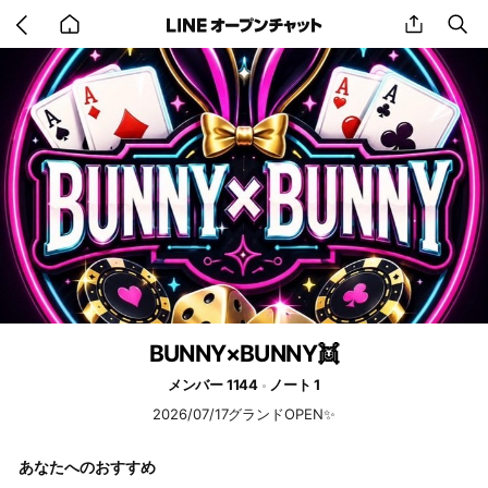
Go
share
se
back
to
home
BUNNY×BUNNY👯
メンバー 1144
ノート 1
2026/07/17グランドOPEN✨
あなたへのおすすめ