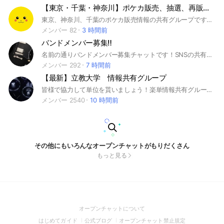
【東京・千葉・神奈川】ポケカ販売、抽選、再販情報
東京、神奈川、千葉のポケカ販売情報の共有グループです。#ポケモンカード
メンバー 82
3 時間前
バンドメンバー募集‼️
名前の通りバンドメンバー募集チャットです！SNSの共有はトラブルの元なので禁止
メンバー 292
7 時間前
【最新】立教大学 情報共有グループ
皆様で協力して単位を貰いましょう！楽単情報共有グループです！
メンバー 2540
10 時間前
その他にもいろんなオープンチャットがもりだくさん
もっと見る
(Open
オープンチャットについて
in
(Open
(Open
(Open
はじめてガイド
公式ブログ
オープンチャット禁止規定