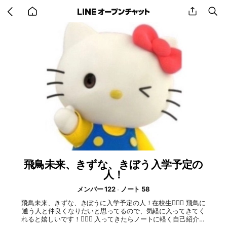
Go
share
se
back
to
home
飛鳥未来、きずな、きぼう入学予定の
人！
メンバー 122
ノート 58
飛鳥未来、きずな、きぼうに入学予定の人！在校生🙆🏻‍♀️ 飛鳥に
通う人と仲良くなりたいと思ってるので、気軽に入ってきてく
れると嬉しいです！🙇🏻‍♀️ 入ってきたらノートに軽く自己紹介書