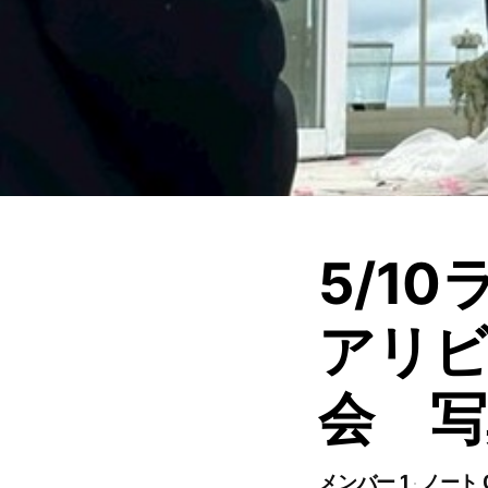
5/1
アリ
会 写
メンバー 1
ノート 