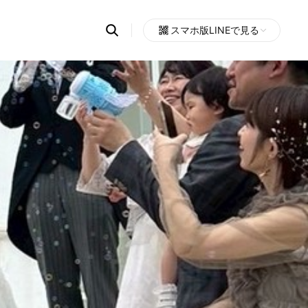
Search
スマホ版LINEで見る
OpenChats
Open
or
search
messages
area