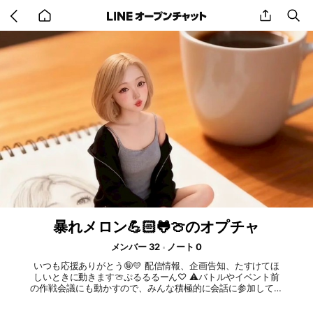
Go
share
se
back
to
home
暴れメロン💪🏻🐸🍈のオプチャ
メンバー 32
ノート 0
いつも応援ありがとう🤪💛 配信情報、企画告知、たすけてほ
しいときに動きます🍈ぷるるるーん♡ ⚠️バトルやイベント前
の作戦会議にも動かすので、みんな積極的に会話に参加してほ
ちぃでちゅ❕👶🏻‪‪分からないこと、意見、なんなりと💭 ぜひ通
知ONでチェックしてね🍈ぷるるるーん♡