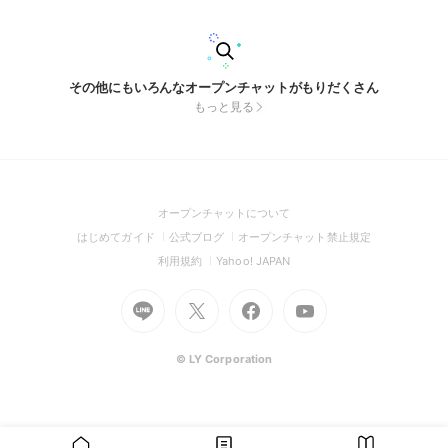
その他にもいろんなオープンチャットがもりだくさん
もっと見る
(Open
オープンチャットについて
in
(Open
(Open
(Open
はじめてガイド
公式ブログ
オープンチャット禁止規定
a
in
in
in
(Open
(Open
利用規約
Yahoo! JAPAN
new
a
a
a
in
in
window)
Go
new
Go
new
Go
Go
new
a
a
to
window)
to
window)
to
to
window)
new
new
Line
X
Facebook
Youtube
window)
window)
(Open
(Open
(Open
(Open
© LY Corporation
in
in
in
in
a
a
a
a
new
new
new
new
window)
window)
window)
window)