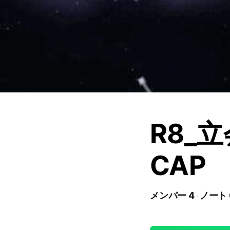
R8_
CAP
メンバー 4
ノート 