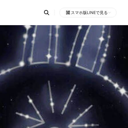
Search
スマホ版LINEで見る
OpenChats
Open
or
search
messages
area