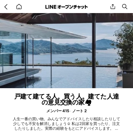
Go
share
se
back
to
home
戸建て建てる人。買う人。建てた人達
の意見交換の家🏘
メンバー 415
ノート 2
人生一番の買い物。みんなでアドバイスしたり相談したりして
少しでも不安を解消しましょう☺️ 私は2回家を買ったり、注文
したりしました。実際の経験をもとにアドバイスします。 ラ