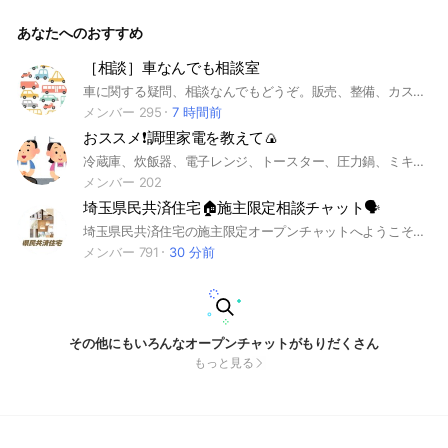
ンダムで共同管理者お願いします。荒らしや変な人いたら独自
の判断で追放お願いします。私も見回ります＞＜ 過度な自慢
あなたへのおすすめ
行為、マウント行為御法度です。みんなの尊厳と敬意をもって
リスペクトしながらの参加をお願いします。 #戸建て#注文住
宅#新築#中古#住宅ローン#土地#上物相場
［相談］車なんでも相談室
車に関する疑問、相談なんでもどうぞ。販売、整備、カスタム等の経験者が相談に乗ります。 #自動車 #故障 #修理 #鈑金 #板金 #カスタム #自動車保険 #塗装 #車検
メンバー 295
7 時間前
おススメ❗️調理家電を教えて🍙
冷蔵庫、炊飯器、電子レンジ、トースター、圧力鍋、ミキサー、コンベクションオーブン、低温調理器、コーヒーメーカー、食器洗い機、食器乾燥機、IHクッキングヒーター、ホットプレート、たこ焼き機、ホームベーカリー、電気ケトル、餅つき機、オススメ調理家電を教えて❗️ 北海道／青森／岩手／宮城／秋田／山形／福島／茨城／栃木／群馬／埼玉／千葉／東京／神奈川／新潟／富山／石川／福井／山梨／長野／岐阜／静岡／愛知／三重／滋賀／京都／大阪／兵庫／奈良／和歌山／鳥取／島根／岡山／広島／山口／徳島／香川／愛媛／高知／福岡／佐賀／長崎／熊本／大分／宮崎／鹿児島／沖縄／日本／外食／ランチ／レシピ／ごはん／料理／自炊／メニュー／居酒屋／家のみ／ダイエット／体重／運動／観光／旅行／トラベル／イベント／ビジネス／情報／投資／仮想通貨／株式／ジョブ／求人／就職／仕事／医療従事者／保険／金融／恋愛／恋バナ／告白／女子力／メイク／コスメ／美容／ファッション／災害／防災／消防／警察／自衛隊／キャンプ／アウトドア／釣り／登山／里山／写真／カメラ／映え／撮影／占い／人生／メンタル／人間関係／不安／辛い／悩み／愚痴／秘密／寂しい／かまって／孤独／ストレス／癒し／相談／雑談／ゲーム／リモート／オンライン／初心者／限定／生活／孤独／夫婦／主婦／簡単／大人／子育て／育児／介護／福祉／勉強/縦型洗濯機、ドラム型洗濯機、冷蔵庫、掃除機、スティッククリーナー、空気清浄機、エアコン、除湿器、加湿器、扇風機、電気ストーブ、布団乾燥機、衣類乾燥機、炊飯器、電子レンジ、圧力鍋、コンベクションオーブン、低温調理、コーヒーメーカー、食器洗い機、食器乾燥機、IHクッキングヒーター、ホットプレート、たこ焼き機、ホームベーカリー、電気ケトル、餅つき機、ヘアドライヤー、ヘアアイロン、シェーバー、電動歯ブラシ、体重計、ダイエット家電、マッサージチェア、美顔器、美顔ローラー、メンズグルーミング、マッサージ機器、家庭用脱毛機、液晶テレビ、有機ELUSBメモリ、HDD、SSD、外付けモニター、電話機、防犯カメラ、LEDシーリングライト、電球、電池自炊 簡単 カメラ 映え 一人暮らし 自炊 美容 メイク 一人暮らし 料理 自炊 節約 自炊 レシピ 自炊 ダイエット 運動 痩せる ダイエット ニキビ ケア 肌 ケア 1人 寂しい 映画 おすすめ ニキビ
メンバー 202
埼玉県民共済住宅🏠施主限定相談チャット🗣︎
埼玉県民共済住宅の施主限定オープンチャットへようこそ！(2024.12.27作成) このチャットは、埼玉県民共済住宅を利用されている施主(あるいはこれから施主になる予定)の皆さまが情報を共有し、疑問を解決し合う場です。 家づくりの体験談、工事中の疑問、完成後のアフターケアに関する情報交換など、気軽にお話ししましょう。 同じ経験を持つ仲間とつながることで、より良い家づくりをサポートし合えると思っております。 参加条件: ★埼玉県民共済住宅で家を建てた、または現在建設中・建設予定の施主であること ※施主以外の方（例えば建築業者や営業関係者）の参加はご遠慮ください ルール: ★県民共済住宅の家づくりに関することを投稿してください ★お互いを尊重した発言を心がけてください ★個人情報や建物の具体的な住所などの公開はお控えください ★不適切な発言や行動があった場合、管理者の判断で退出いただくことがあります ★質問する前になるべく検索機能で過去のやり取りをお調べ下さいm(*_ _)m ただ、内容が更新されている可能性もあるので、そのうえで同じ質問をするのはよしとします ※よりよいオプチャにするため、管理者の判断で条件・ルールを変更・追加することがあります。ご了承ください。 皆さまのご参加をお待ちしています！ ※業者の方へ 家づくりが初めて、あるいは県民を初めて利用する施主も多いです。 純粋に、これで問題ないか？と相談し合っており、業者の方から見ると不快に感じることがあるかもしれません。 許容できない可能性がある方は参加をご辞退いただければと思います。 #埼玉県民共済住宅 #県民共済住宅 #注文住宅
メンバー 791
30 分前
その他にもいろんなオープンチャットがもりだくさん
もっと見る