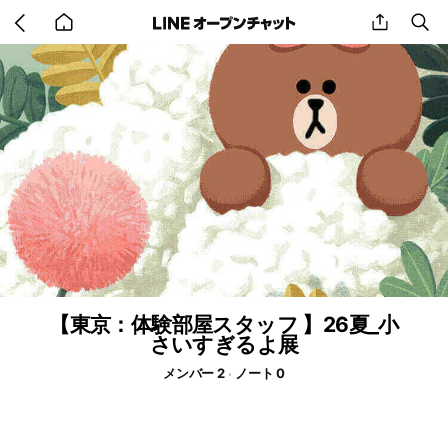
Go
share
se
back
to
home
【東京：体験部屋スタッフ 】26夏_小
さいすぎるよ展
メンバー 2
ノート 0