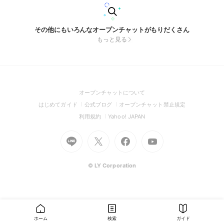
その他にもいろんなオープンチャットがもりだくさん
もっと見る
(Open
オープンチャットについて
in
(Open
(Open
(Open
はじめてガイド
公式ブログ
オープンチャット禁止規定
a
in
in
in
(Open
(Open
利用規約
Yahoo! JAPAN
new
a
a
a
in
in
window)
Go
new
Go
new
Go
Go
new
a
a
to
window)
to
window)
to
to
window)
new
new
Line
X
Facebook
Youtube
window)
window)
(Open
(Open
(Open
(Open
© LY Corporation
in
in
in
in
a
a
a
a
new
new
new
new
window)
window)
window)
window)
ホーム
検索
ガイド