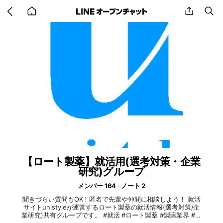
Go
share
se
back
to
home
【ロート製薬】就活用(選考対策・企業
研究)グループ
メンバー 164
ノート 2
聞きづらい質問もOK！匿名で先輩や仲間に相談しよう！ 就活
サイトunistyleが運営するロート製薬の就活情報(選考対策/企
業研究)共有グループです。 #就活 #ロート製薬 #製薬業界 #イ