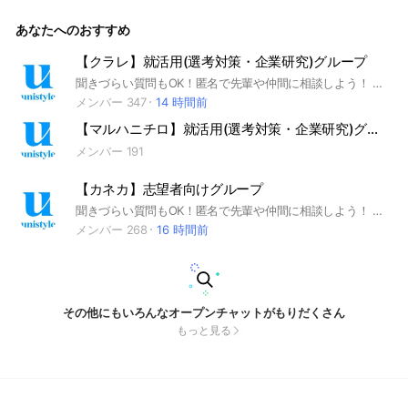
ンターンシップ #本選考 #unistyle #ユニスタイル #面接 #採
用 #内定 #ES #エントリーシート #自己分析 #業界研究 #企業
あなたへのおすすめ
研究 #自己PR #ガクチカ #学生時代頑張ったこと #志何望動機
#webテスト #ウェブテスト #GD #グループディスカッション
#グルディス #OB訪問 #企業選び #就活対策 #就活準備 #大手
【クラレ】就活用(選考対策・企業研究)グループ
企業 #日系企業 ▼unistyleが運営する製薬のオプチャグループ
聞きづらい質問もOK！匿名で先輩や仲間に相談しよう！ 就活サイトunistyleが運営するクラレの就活情報(選考対策/企業研究)共有グループです。 #就活 #クラレ #素材業界 #インターンシップ #本選考 #unistyle #ユニスタイル #面接 #採用 #内定 #ES #エントリーシート #自己分析 #業界研究 #企業研究 #自己PR #ガクチカ #学生時代頑張ったこと #志何望動機 #webテスト #ウェブテスト #GD #グループディスカッション #グルディス #OB訪問 #企業選び #就活対策 #就活準備 #大手企業 #日系企業 ▼unistyleが運営する素材のオプチャグループ▼ 三菱ケミカル / 旭化成 / AGC / 富士フイルム / 東レ / 住友化学 / 三井化学 / 帝人 / 積水化学工業 / 信越化学工業 / クラレ / ダイキン工業 / 東ソー / 昭和電工 / 東洋紡 / 日本製紙 / JSR / 住友ゴム工業 / 横浜ゴム / 日本触媒 / UBE（宇部興産） / 日本ガイシ / デンカ / HOYA / レンゴー / DIC / トクヤマ / カネカ ▼クラレの企業研究はこちらから▼ https://x.gd/OL1IO
▼ 武田薬品工業 / 大塚製薬 / 第一三共 / エーザイ / アステラ
ス製薬 / 中外製薬 / 大日本住友製薬(住友ファーマ) / 協和キリ
メンバー 347
14 時間前
ン / 田辺三菱製薬 / 小野薬品工業 / ファイザー / アストラゼネ
【マルハニチロ】就活用(選考対策・企業研究)グループ
カ / 大正製薬 / ロート製薬 / 小林製薬 / 塩野義製薬(シオノギ
製薬) / アース製薬 / Meiji Seika ファルマ / BMS(ブリストルマ
メンバー 191
イヤーズスクイブ) / 日本新薬 / ゼリア新薬工業 ▼ロート製薬
の企業研究はこちらから▼ https://x.gd/vOvnm
【カネカ】志望者向けグループ
聞きづらい質問もOK！匿名で先輩や仲間に相談しよう！ 就活サイトunistyleが運営するカネカの就活情報(選考対策/企業研究)共有グループです。 #就活 #カネカ #素材業界 #インターンシップ #本選考 #unistyle #ユニスタイル #面接 #採用 #内定 #ES #エントリーシート #自己分析 #業界研究 #企業研究 #自己PR #ガクチカ #学生時代頑張ったこと #志何望動機 #webテスト #ウェブテスト #GD #グループディスカッション #グルディス #OB訪問 #企業選び #就活対策 #就活準備 #大手企業 #日系企業 ▼unistyleが運営する素材のオプチャグループ▼ 三菱ケミカル / 旭化成 / AGC / 富士フイルム / 東レ / 住友化学 / 三井化学 / 帝人 / 積水化学工業 / 信越化学工業 / クラレ / ダイキン工業 / 東ソー / 昭和電工 / 東洋紡 / 日本製紙 / JSR / 住友ゴム工業 / 横浜ゴム / 日本触媒 / UBE（宇部興産） / 日本ガイシ / デンカ / HOYA / レンゴー / DIC / トクヤマ / カネカ ▼カネカの企業研究はこちらから▼ https://x.gd/7wApH
メンバー 268
16 時間前
その他にもいろんなオープンチャットがもりだくさん
もっと見る