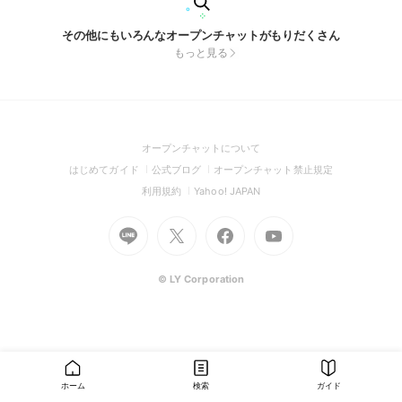
その他にもいろんなオープンチャットがもりだくさん
もっと見る
(Open
オープンチャットについて
in
(Open
(Open
(Open
はじめてガイド
公式ブログ
オープンチャット禁止規定
a
in
in
in
(Open
(Open
利用規約
Yahoo! JAPAN
new
a
a
a
in
in
window)
Go
new
Go
new
Go
Go
new
a
a
to
window)
to
window)
to
to
window)
new
new
Line
X
Facebook
Youtube
window)
window)
(Open
(Open
(Open
(Open
© LY Corporation
in
in
in
in
a
a
a
a
new
new
new
new
window)
window)
window)
window)
ホーム
検索
ガイド