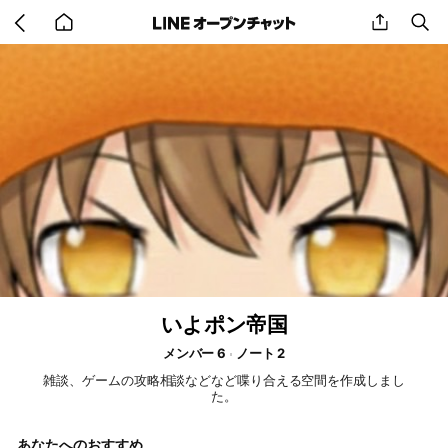
Go
share
se
back
to
home
いよポン帝国
メンバー 6
ノート 2
雑談、ゲームの攻略相談などなど喋り合える空間を作成しまし
た。
あなたへのおすすめ