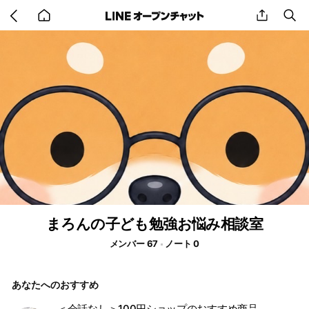
Go
share
se
back
to
home
まろんの子ども勉強お悩み相談室
メンバー 67
ノート 0
あなたへのおすすめ
＜会話なし＞100円ショップのおすすめ商品