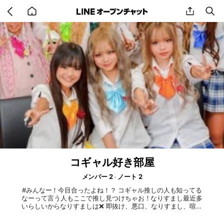
Go
share
se
back
to
home
コギャル好き部屋
メンバー 2
ノート 2
#みんなー！今目合ったよね！？ コギャル推しの人も知ってる
なーって言う人もここで推し見つけちゃお！なりすまし最近多
いらしいからなりすましは❌ 即抜け、悪口、なりすまし、喧嘩
❌ このルール守ってくれる？だったら入って❣️アイコンはなる
べくコギャルで！ #コギャル