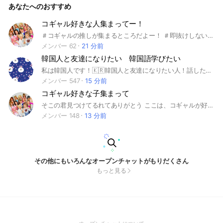
あなたへのおすすめ
コギャル好きな人集まってー！
＃コギャルの推しが集まるところだよー！ ＃即抜けしないでね！抜けるときは理由言ってくれると嬉しいな！ ＃荒らしや喧嘩はだめだよー！ ＃みんなで仲良く話そーね！
メンバー 62
21 分前
韓国人と友達になりたい 韓国語学びたい
私は韓国人です！🇰🇷韓国人と友達になりたい人！話したい人！韓国語学びたい人！ ぜひ！ #韓国 #韓国人 ＃友達 #韓国語 #交流 #韓国日本 #雑談 #話 #恋愛
メンバー 547
15 分前
コギャル好きな子集まって
そこの君見つけてるれてありがとう ここは、コギャルが好きな子が 集まる場所だよ‼️ ルール 喧嘩❌下ネタ❌なりすまし❌ アイコンは、コギャル関係にしてね
メンバー 148
13 分前
その他にもいろんなオープンチャットがもりだくさん
もっと見る