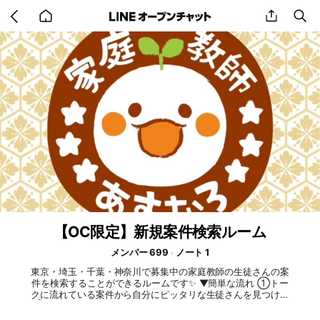
Go
share
se
back
to
home
【OC限定】新規案件検索ルーム
メンバー 699
ノート 1
東京・埼玉・千葉・神奈川で募集中の家庭教師の生徒さんの案
件を検索することができるルームです✨️ ▼簡単な流れ ①トー
クに流れている案件から自分にピッタリな生徒さんを見つける
②ノートのリンクから公式LINEに飛び、〜の案件の詳細聞き
たいです！等のメッセージを送る ③本部からのご紹介を待つ