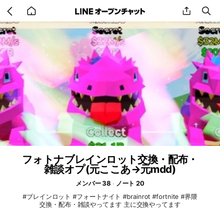
Go
share
se
back
to
home
フォトナブレインロット交換・配布・
雑談オプ(元ここあ→元mdd)
メンバー 38
ノート 20
#ブレインロット #フォートナイト #brainrot #fortnite #界隈
交換・配布・雑談やってます 主に交換やってます