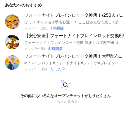
あなたへのおすすめ
フォートナイトブレインロット交換所！/250人でノマドラ配布！（予定から確定）
ぴっぺ エンジョイ勢も歓迎！！ ここはみんなで楽しく詐欺なしで交換するところです！！配布もたくさんあるので入ってね〜 #ブレインロット#交換#フォートナイト#配布#STEEL#フォトナ#ブレロ
メンバー 283
1 時間前
【安心安全】フォートナイトブレインロット交換所!
フォートナイトブレインロット交換 気まぐれで配布🎁 オープンチャット設立日2月24日 交換〇 雑談〇 買取✕ 暴言✕ 宣伝‪✕‬ 詐欺‪✕‬ 虚言‪✕‬ 冷やかし✕ #ブレインロッド #Brainrot #フォートナイト #Fortnite #Steal The Brainrot
メンバー 84
4 時間前
フォートナイトブレインロット交換所！大型配布大量にします！
#ブレインロット#フォートナイト#フォトナ#ブレインロッド#フォトナブレインロット#フォートナイトブレインロット#配布#フォートナイトブレインロッド#STEAL THE BRAINROT#ロブロックス#ロブロ#ロブロックスブレインロット#ロブロブレインロット
メンバー 354
たった今
その他にもいろんなオープンチャットがもりだくさん
もっと見る