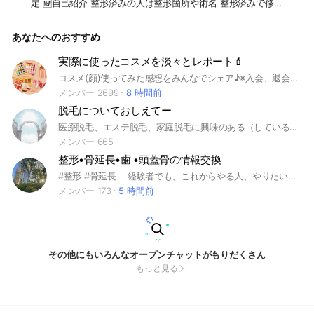
定 🆕自己紹介 整形済みの人は整形箇所や術名 整形済みで修正
したい人は修正したい箇所について 整形予定の人はどこをど
んな手術予定でどんな不安があるか はじめに自己紹介お願い
あなたへのおすすめ
します🙇‍♀️ 整形済みの人の失敗談・整形箇所の修正・やり直し
傷跡についての相談 管理人は東京・名古屋・大阪で 全身美容
整形済み💃✨ その他レーザー（フラクショナル・炭酸ガス・ハ
実際に使ったコスメを淡々とレポート💄
イフ・ダーマローラーetc）、セルフダーマローラー、セルフ
コスメ(顔)使ってみた感想をみんなでシェア♪※入会、退会の際挨拶不要です※ #メイク #コスメ #プチプラ #デパコス #オシャレ #かわいい #女子力 #おすすめ #韓国コスメ #中国コスメ #情報
トレチノイン×ハイドロキノン などなど 👀埋没法×○回、眼瞼
下垂、目頭切開×2回、目尻切開（たれ目形成）、涙袋形成 👃
メンバー 2699
8 時間前
鼻プロテーゼ×○回(L・I・糸・ヒアルロン酸・アクアミド)、鼻
脱毛についておしえてー
翼縮小、鼻中隔延長、鼻尖形成（団子鼻修正） 🦵脂肪吸引
（ベイザー、頬×3、あご下、腕、背中、脇、お腹、お尻、太
医療脱毛、エステ脱毛、家庭脱毛に興味のある（している）人のためのコミュニティです。脱毛の方法や注意点など、参加者みんなでツルスベ素肌を目指すための情報を共有してきましょう。 #脱毛 #医療脱毛 #エステ脱毛 #家庭用脱毛器 #ムダ毛
もも、ふくらはぎ） 👙豊胸（コンデンスリッチ） 💉脂肪溶解
メンバー 665
注射、バッカルファット、ヒアルロン酸注入、ボトックス、非
整形•骨延長•歯 •頭蓋骨の情報交換
吸収剤注入（エンドプロテーゼ、アクアミド） PRP注入（成長
因子）、脂肪注入、頬骨削り、フェイスリフトetc 😭細菌感染
#整形 #骨延長 経験者でも、これからやる人、やりたい人でもどうぞ 私も持ってる情報を共有していきます
後、皮膚壊死し、鼻プロテが皮膚を突き破り飛び出る→プロテ
メンバー 173
5 時間前
抜去したが皮膚に穴が開き、その傷跡修正中 😭フェイスリフ
トの傷跡修正したい 😭二重（眼瞼下垂）のライン修正したい
その他、整形の失敗談デメリットお話し出来ます💦 もちろ
ん、成功箇所もあるし、やって良かったところも沢山あります
🤣🤣 失敗談やデメリット、修正成功談 皆さんの経験談聞きた
いです💡 皆でワイワイお話ししましょう🙌 #美容整形#整形#
その他にもいろんなオープンチャットがもりだくさん
修正#整形失敗#二重修正#傷跡#傷跡修正#縫合跡#切開跡#整
もっと見る
形やり直し#手術やり直し#やり直し#整形デメリット#フェイ
スリフト#頬骨削り#壊死#プロテーゼ#プロテ