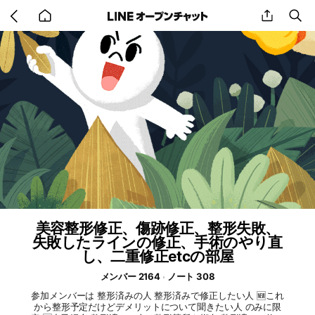
Go
share
se
back
to
home
美容整形修正、傷跡修正、整形失敗、
失敗したラインの修正、手術のやり直
し、二重修正etcの部屋
メンバー 2164
ノート 308
参加メンバーは 整形済みの人 整形済みで修正したい人 🆕これ
から整形予定だけどデメリットについて聞きたい人 のみに限