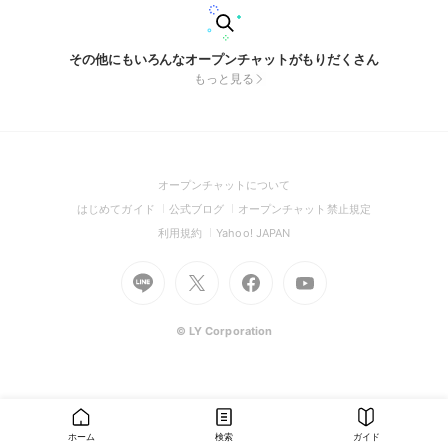
その他にもいろんなオープンチャットがもりだくさん
もっと見る
(Open
オープンチャットについて
in
(Open
(Open
(Open
はじめてガイド
公式ブログ
オープンチャット禁止規定
a
in
in
in
(Open
(Open
利用規約
Yahoo! JAPAN
new
a
a
a
in
in
window)
Go
new
Go
new
Go
Go
new
a
a
to
window)
to
window)
to
to
window)
new
new
Line
X
Facebook
Youtube
window)
window)
(Open
(Open
(Open
(Open
© LY Corporation
in
in
in
in
a
a
a
a
new
new
new
new
window)
window)
window)
window)
ホーム
検索
ガイド