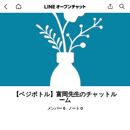
Go
share
se
back
to
home
【ベジボトル】富岡先生のチャットル
ーム
メンバー 6
ノート 0