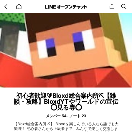
Go
share
se
back
to
home
初心者歓迎🔰Bloxd総合案内所⛏️【雑
談・攻略】BloxdYTやワールドの宣伝
⭕️見る専⭕️
メンバー 54
ノート 23
【Bloxd総合案内所 ⛏️】 Bloxdを楽しんでいる人なら誰でも大
歓迎！ 初心者さんから上級者まで、みんなで楽しく交流しま