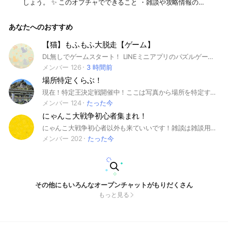
しょう。 ✨ このオプチャでできること ・雑談や攻略情報の交
換 💬 ・自慢の建築やスクショの投稿 📸 ・自分のワールド、Y
ouTubeの宣伝📢 ・チャットを眺めるだけの見る専も大歓迎！
あなたへのおすすめ
🔰 初心者さんへ 「操作方法がわからない」「どうやって遊ぶ
の？」など、気軽に質問してください！誰かが絶対に答えま
す！ ⚠️ ルール（みんなが楽しく過ごすために） ・荒らし行
【猫】もふもふ大脱走【ゲーム】
為、誹謗中傷は禁止です ❌ ・個人情報の交換は控えましょう
DL無しでゲームスタート！ LINEミニアプリのパズルゲーム 『もふもふ大脱走』のチャット🐈 もふもふな猫達がたくさん登場☺️ お気に入りのニャンコを 探してください😊 #ミニアプリ #ミニゲーム #ゲーム #猫 #ニャンコ #パズルゲーム
❌ ・即抜けは悲しいので、一言くれると嬉しいです！ みんな
で最高のBloxdコミュニティを作っていきましょう！よろしく
メンバー 126
3 時間前
お願いします！⛏️ #Bloxd #Bloxd.io #マイクラ #初心者歓迎🔰
場所特定くらぶ！
#見る専⭕️ #宣伝⭕️
現在！特定王決定戦開催中！ここは写真から場所を特定する場所だよ！これだけ聞いて危ない匂いがすると思ったそこのあなた🫵大丈夫ここはみんなでクイズを出し合うことが大半だよ！興味があったらみんな入ってみてね！ #特定 #写真 #場所 #特定班 #依頼 #特定依頼 #雑談 #ゲーム #画像#画像特定#場所特定#楽しい
メンバー 124
たった今
にゃんこ大戦争初心者集まれ！
にゃんこ大戦争初心者以外も来ていいです！雑談は雑談用のオプを作っておりますのでそこでしていってください！即抜け、宣伝抜けは禁止！チーターはお帰りください！すぐに抜けた場合は申し訳ありませんが参加禁止にさせていただきます、詳しいルールは入ってから大事なノートをご覧ください。
メンバー 202
たった今
その他にもいろんなオープンチャットがもりだくさん
もっと見る