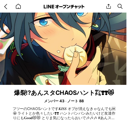
Go
share
se
back
to
home
爆裂⁉️あんスタCHAOSハント㌠❣️❣️😻
メンバー 43
ノート 88
フツーのCHAOSハントです‪𝑲𝑰𝑺𝑺‬ オプが消えなきゃなんでも🆗
🤩 ライトとか色々したい❣️❣️ ハントバンバンみたいけど友達作
りにも𝐆𝐨𝐨𝐝😻😻 とりま気になったらおいで🎶🎶🎶 #あんスタ
#也 #あんスタ也 #なりきり