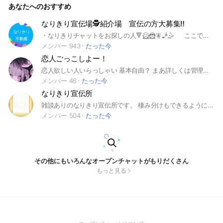
あなたへのおすすめ
なりきり宣伝場🕵️紹介場 宣伝の方大募集‼️
・なりきりチャットをお探しの人🔻🦸🦹🧚🧞🤹 ここではあなたの要望を聞き あなたに合った「なりきりチャット」をいっしょに探します （一人で、探す事も可能です） 宣伝の方用🔻🗣️ ここは、なりきりチャット専用の 宣伝場です。 ドシドシ宣伝してくださいね。 "即抜け"もありですよ😚 （わからないことがあれば聞いてくださいね） 【雰囲気】 ・普通の宣伝場と変らない ・一日に何人か出入りしています 【その他】 即抜け⭕ 会話⭕ なりきり雑談⭕ ノーマルな雑談⭕ 他になにか質問がある方は入ってメンションしていただければ答えます #なりきりチャット #初心者大歓迎 #宣伝用 #宣伝場 #紹介用 #お店 #ゲーム #アニメ #漫画 #人形劇 #オリキャラ #なんでも #学園 #ファンタジー #異世界 #戦闘 #雑談 #恋愛 #芸人 #全キャラ #すとぷり #呪術廻戦 #２次 #2.5次元 #3次 #てんすら #なりきり #ウマ娘 #也
メンバー 943
たった今
恋人ごっこしよー！
恋人欲しい人いらっしゃい 基本自由？ まあ詳しくは管理人へ
メンバー 46
たった今
なりきり宣伝所
雑談ありのなりきり宣伝所です。 棲み分けもできるようにしているので、沢山入ってきてください！ 基本的なルール ※超重要※ 大事なノートを読むか、アナウンスを確認してから宣伝を行う様お願いします。 荒らし❌ 雑談⭕️ なりきりグループの宣伝⭕️ なりきりと無関係の宣伝❌
メンバー 504
たった今
その他にもいろんなオープンチャットがもりだくさん
もっと見る