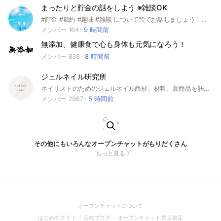
まったりと貯金の話をしよう ※雑談OK
#貯金 #節約 #趣味 #雑談 について皆でお話しましょう！！雑談OKです！よろしくお願いいたします！！
メンバー 164
9 時間前
無添加、健康食で心も身体も元気になろう！
メンバー 838
8 時間前
ジェルネイル研究所
ネイリストのためのジェルネイル商材、材料、新商品を語りましょう💅
メンバー 2987
5 時間前
その他にもいろんなオープンチャットがもりだくさん
もっと見る
(Open
オープンチャットについて
in
(Open
(Open
(Open
はじめてガイド
公式ブログ
オープンチャット禁止規定