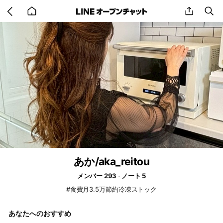
Go
share
se
back
to
home
あか/aka_reitou
メンバー 293
ノート 5
#食費月3.5万節約冷凍ストック
あなたへのおすすめ