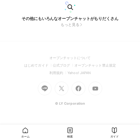
その他にもいろんなオープンチャットがもりだくさん
もっと見る
(Open
オープンチャットについて
in
(Open
(Open
(Open
はじめてガイド
公式ブログ
オープンチャット禁止規定
a
in
in
in
(Open
(Open
利用規約
Yahoo! JAPAN
new
a
a
a
in
in
window)
Go
new
Go
new
Go
Go
new
a
a
to
window)
to
window)
to
to
window)
new
new
Line
X
Facebook
Youtube
window)
window)
(Open
(Open
(Open
(Open
© LY Corporation
in
in
in
in
a
a
a
a
new
new
new
new
window)
window)
window)
window)
ホーム
検索
ガイド