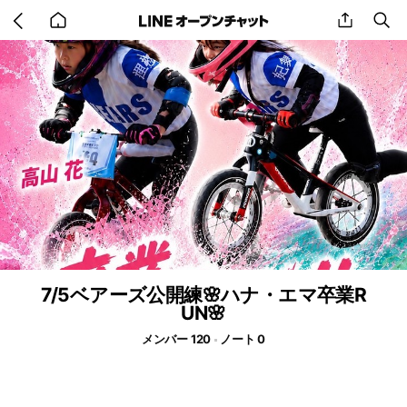
Go
share
se
back
to
home
7/5ベアーズ公開練🌸ハナ・エマ卒業R
UN🌸
メンバー 120
ノート 0