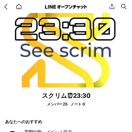
Go
share
se
back
to
home
スクリム⏰23:30
メンバー 25
ノート 0
あなたへのおすすめ
荒野行動 イベント協力