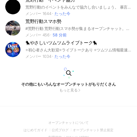
荒野行動のイベントをみんなで協力し合いましょう。 暴言や連投などの迷惑行為はお控えください。
メンバー 1644
たった今
荒野行動スマホ勢
#荒野行動 荒野行動スマホ勢が集まるオープンチャット。アドバイスし合ったりいろいろ。初心者でも猛者でも。年齢も特に定めません。ちなみに創設者はAndroid勢。 ⚠頭おかしい奴は容赦なく退会させるよ☆ (アカウント売買,その他規約等に違反する行為は禁止)
メンバー 456
58 分前
🐤やさしいツムツムライブトーク🐤
⭐️初心者さん大歓迎⭐️ライブトークあり ⭐️ツムツム情報最速･つむつむ情報量最多‼︎ 𓏸𓏸𓂂 𓈒 初心者さんにもやさしいグループ 𓈒 𓂂𓏸𓏸 ディズニーツムツムの事でわからない事があれば 気軽に質問･相談OK わかりやすく丁寧に支援・サポートさせていただきます 初心者〜上級者まで *.゜｡:+*.゜｡:+*.゜｡:+*.゜*.゜｡:+*. ＊イベント攻略･情報共有・支援 ＊お部屋独自企画プチイベントあり アドバイスくれる方も大歓迎 ハート交換は出来ません❌ ✼••┈┈サブトークルーム••┈┈✼ 「ツムの話をしないやさしい部屋」 ⭐️ライブトークあり⭐️ 🐤サポートルームに【ツムツム深夜部屋】あり🐤 #ツムツム#ディズニーツムツム #最新情報 #ゲーム攻略 #コイン・メダル稼ぎ #プラスツム #イベント#広場#ひろば#つむつむ # 初心者歓迎 #交流 #雑談 #トーク #ライブ#ライト#LIVE#ライトク ＃ライブトーク＃ライブトーク告知 #LINEアプリ #検索上位 #LINE雑談 #ゲーム雑談#LINE #スターウォーズ #ツイステ #マーベル #ピクサー#キンハー#つむつむ#ﾂﾑﾂﾑ #つぶやき#独り言 #大喜利#スタンプ#挨拶 #オプチャ#オプチャサポート #サポートルーム#サポート #支援#悩み相談#管理者#管理人#共同管理者#副官#参加者 2021Copyright ©︎ 管理人まひる(･¨ (●) 管理者の許可なく説明文を無断で転載･転用･コピー ･スクショ･編集･改編等の二次利用を固く禁じます ♛ 管理人:まひる ♛ ひよこ🐤 2026年5月24日 修正
メンバー 1034
たった今
その他にもいろんなオープンチャットがもりだくさん
もっと見る
(Open
オープンチャットについて
in
(Open
(Open
(Open
はじめてガイド
公式ブログ
オープンチャット禁止規定
a
in
in
in