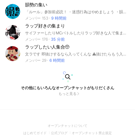
韻勢の集い
「ルール」参加前必読！ ・迷惑行為はやめましょう ・韻に関係ない雑談もOKです ・人が不快になるようなこと、誰かを下げることはやめましょう ・韻ではどんなワードでも使っていいですが、会話で暴言は辞めてください ・下品な言葉については意味も無しに発言、また連呼はお辞めください ※ただし相手に悪口を言うために、わざと悪口で韻を踏んだりするのはやめてください ・このオプチャを宣伝すること、このオプチャで宣伝すること、どちらもOKです ・人が不快になるもの、危ないサイトのリンクは貼らないでください ・ルール違反があった場合は管理人、副管理人が対処します ルール違反行為があった場合は管理人、副管理人をメンションしてください ・ルール違反が続いた場合はすみませんが強制退会とします。明らかに悪意のあるルール違反は即BANにします
メンバー 153
9 時間前
ラップ好きの集まり
サイファーしたりMCバトルしたりラップ好きな人で集まりましょ！ラップしないけど聞く人も参加してくださいみんなで好きな曲など共有したりしましょ！
メンバー 176
35 分前
ラップしたい人集合🥺
文ラです 即抜けするなら入ってくんな ⚠️抜けたらもう入ってくる事出来ません注意してください⚠️ 初心者大歓迎！！管理人も最近始めたばっかりの初心者です！みんなで強くなっていきましょう！その他の雑談もOK!!#ラップバトル#初心者#プロ#文面バトル#雑談#韻#ピラフ星人#メイフォー#ミメイ#よんろく#9for#天涯孤独の民#テトリス#即興#ラッパー#大会#晋平太#鎮座DOPENESS#レッドアイ
メンバー 29
6 時間前
その他にもいろんなオープンチャットがもりだくさん
もっと見る
(Open
オープンチャットについて
in
(Open
(Open
(Open
はじめてガイド
公式ブログ
オープンチャット禁止規定