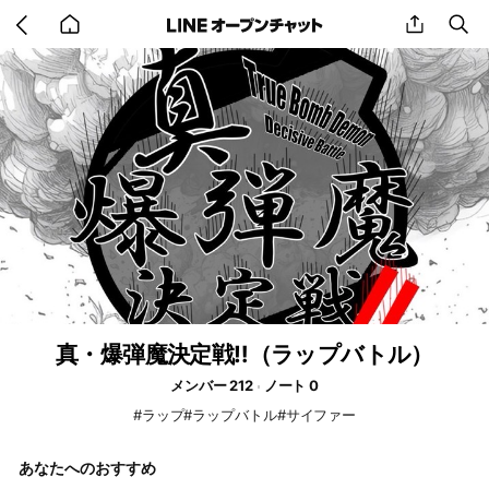
Go
share
se
back
to
home
真・爆弾魔決定戦‼️（ラップバトル）
メンバー 212
ノート 0
#ラップ#ラップバトル#サイファー
あなたへのおすすめ