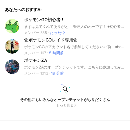
ださい。 #ポケモンスリープ #Pokémonsleep #ポケスリ #ポ
ケモンGO #ポケモン #Pokémon
あなたへのおすすめ
ポケモンGO初心者！
まずは見てくれてありがと！ 管理人のわーです！ ※初心者の人に入ってきて欲しいです。 自称初心者が多すぎる😓 雑談多めです👍 少人数用のサブトークもあるから良ければ使ってね^ ^ 入ったら必ずノート見てください‼️ ここには優しい人しかいないから安心して入ってきてね！逆に暴言とか言ったり嫌な事したりする人は抜けさせます^ ^ 即抜けは❌ 最後まで見てくれてありがと👍 入ってくれると嬉しいです☺️ #ポケモンGO#ポケモンGO初心者#ポケモンGOレイド#ポケモンGOフレンド ポケモンGOの集い#ポケモンGO少人数#ポケモンGO雑談
メンバー 338
たった今
🌼ポケモンGOレイド専用🌼
ポケモンGOのアカウント名で参加してください ✅例 abcdefg TL50 ⚠️名前変更して居ないとレイド参加できません、強制退去になります🙇‍♀️ご注意ください ⚠️スマホ制限と通信制限がある方は、名前に【📱】←この絵文字を付けて参加してください ↪️暴言❌感謝の気持ちを忘れずに みんなで楽しくレイドしましょ🎉❤️ #ポケモンGO#レイド#初心者大歓迎 #ポケモン#伝説 🐣関連オプチャ☘️ 色々なお部屋がノートにあります 興味がある方は是非🧚‍♀️💕
メンバー 167
5 時間前
ポケモンZA
ポケモンZAのオープンチャットです。こちらに参加してみんなでポケモン楽しみましょう！ ポケモン ポケットモンスター ポケカ ポケモンカード ゲーム ピカチュウ イーブイ ピカブイ USM usm ウルトラ サン ムーン 剣盾 ソード シールド ポケGO ホーム HOME ポケダン ポケモン不思議のダンジョン 鎧の孤島 冠の雪原 ポケモンスナップ スナップ ポケスナトレード レイド Switch
メンバー 1013
19 分前
その他にもいろんなオープンチャットがもりだくさん
もっと見る