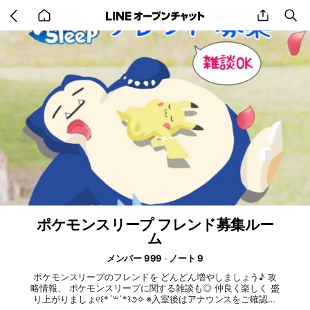
Go
share
se
back
to
home
ポケモンスリープ フレンド募集ルー
ム
メンバー 999
ノート 9
ポケモンスリープのフレンドを どんどん増やしましょう♪ 攻
略情報、 ポケモンスリープに関する雑談も◎ 仲良く楽しく 盛
り上がりましょ୧꒰*´꒳`*꒱૭✧ ※入室後はアナウンスをご確認く