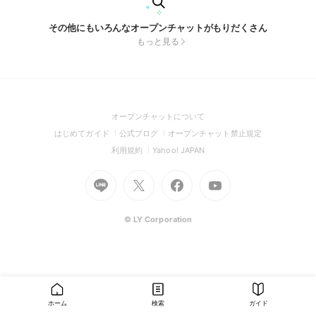
その他にもいろんなオープンチャットがもりだくさん
もっと見る
(Open
オープンチャットについて
in
(Open
(Open
(Open
はじめてガイド
公式ブログ
オープンチャット禁止規定
a
in
in
in
(Open
(Open
利用規約
Yahoo! JAPAN
new
a
a
a
in
in
window)
Go
new
Go
new
Go
Go
new
a
a
to
window)
to
window)
to
to
window)
new
new
Line
X
Facebook
Youtube
window)
window)
(Open
(Open
(Open
(Open
© LY Corporation
in
in
in
in
a
a
a
a
new
new
new
new
window)
window)
window)
window)
ホーム
検索
ガイド