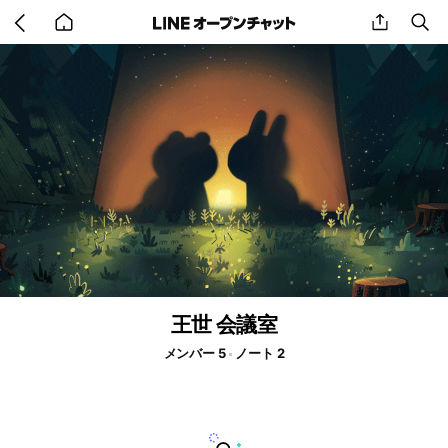
Go
share
se
back
to
home
王世 会議室
メンバー 5
ノート 2