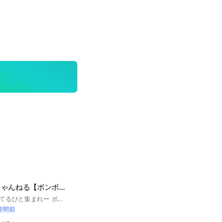
東京🗼シルパトちゃんねる【ボンボンドロップシール情報】
東京都内でシル活してるひと集まれー ボンドロ ボンボンドロップシール シルパト シル活 シール帳
 時間前