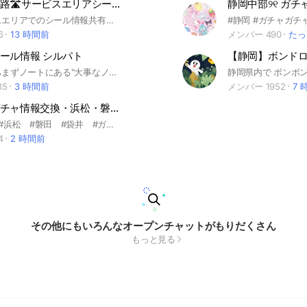
全国高速道路🛣️サービスエリアシール情報🩷
静岡中部୨୧ ガチ
全国サービスエリアでのシール情報共有板です！#シール #ボンボンドロップシール #シル活 #シルパト
#静岡 #ガチャガチ
6
13 時間前
メンバー 490
たっ
ール情報 シルパト
【静岡】ボンドロ
⚠️参加したらまずノートにある"大事なノート"のルールを必ずお読みください⚠️
85
3 時間前
メンバー 1952
7 
静岡西部ガチャ情報交換・浜松・磐田・袋井
#静岡西部 #浜松 #磐田 #袋井 #ガチャ #情報交換 #情報共有 #ガチャガチャ #ガシャポン
4
2 時間前
その他にもいろんなオープンチャットがもりだくさん
もっと見る