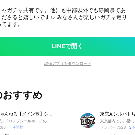
チャガチャ共有です。他にも中部以外でも静岡県であ
ださると嬉しいです☺️ みなさんが楽しいガチャ巡り
ってます。
LINEで開く
LINEアプリをダウンロード
のおすすめ
シルパトちゃんねる【メイン🚨】シール情報交換 再入荷共有【シル活】抽選販売
大人気ボンボンドロップシールや、その他の人気シールの入荷情報、在庫状況を共有しましょう🙏抽選販売ももちろん有益🙆‍♀️
286
1 時間前
メンバー 7528
3