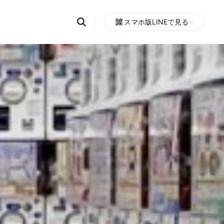
Search
スマホ版LINEで見る
OpenChats
Open
or
search
messages
area