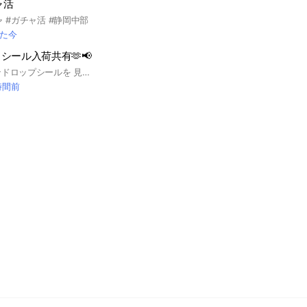
ャ活
ャ #ガチャ活 #静岡中部
た今
シール入荷共有🫶📢
静岡県内で ボンボンドロップシールを 見つけた・入荷していた・完売していた 情報を共有するオープンチャットです。 #ボンドロ #ボンボンドロップシール #シール帳
時間前