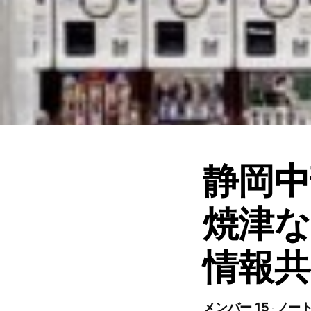
静岡中
焼津
情報共
メンバー 15
ノート