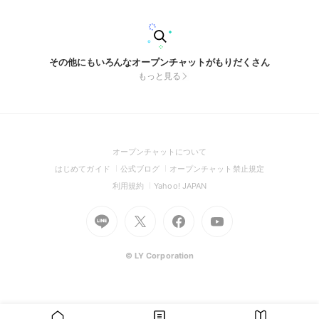
その他にもいろんなオープンチャットがもりだくさん
もっと見る
(Open
オープンチャットについて
in
(Open
(Open
(Open
はじめてガイド
公式ブログ
オープンチャット禁止規定
a
in
in
in
(Open
(Open
利用規約
Yahoo! JAPAN
new
a
a
a
in
in
window)
Go
new
Go
new
Go
Go
new
a
a
to
window)
to
window)
to
to
window)
new
new
Line
X
Facebook
Youtube
window)
window)
(Open
(Open
(Open
(Open
© LY Corporation
in
in
in
in
a
a
a
a
new
new
new
new
window)
window)
window)
window)