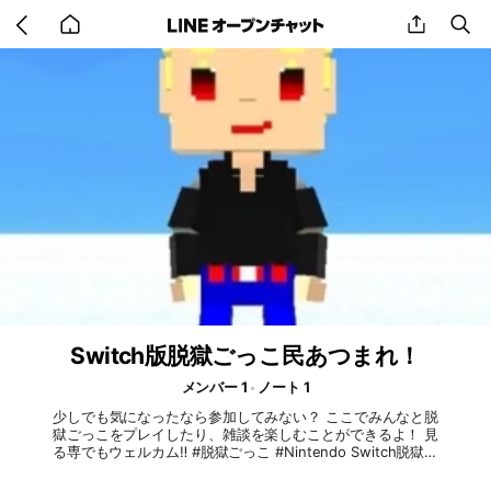
Go
share
se
back
to
home
Switch版脱獄ごっこ民あつまれ！
メンバー 1
ノート 1
少しでも気になったなら参加してみない？ ここでみんなと脱
獄ごっこをプレイしたり、雑談を楽しむことができるよ！ 見
る専でもウェルカム‼️ #脱獄ごっこ #Nintendo Switch脱獄ご
っこ