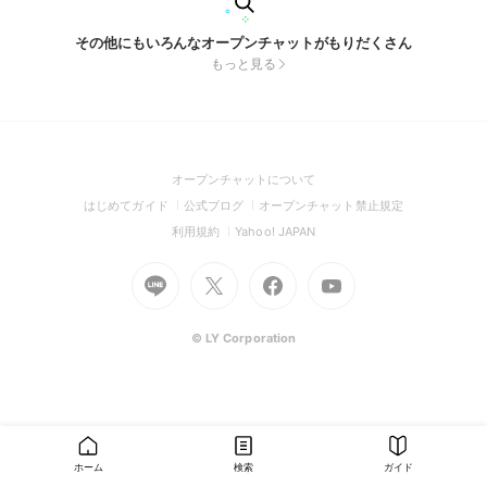
その他にもいろんなオープンチャットがもりだくさん
もっと見る
(Open
オープンチャットについて
in
(Open
(Open
(Open
はじめてガイド
公式ブログ
オープンチャット禁止規定
a
in
in
in
(Open
(Open
利用規約
Yahoo! JAPAN
new
a
a
a
in
in
window)
Go
new
Go
new
Go
Go
new
a
a
to
window)
to
window)
to
to
window)
new
new
Line
X
Facebook
Youtube
window)
window)
(Open
(Open
(Open
(Open
© LY Corporation
in
in
in
in
a
a
a
a
new
new
new
new
window)
window)
window)
window)
ホーム
検索
ガイド