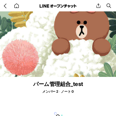
Go
share
se
back
to
home
パーム管理組合_test
メンバー 2
ノート 0