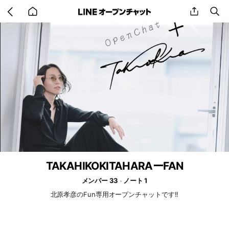
Go
share
se
back
to
home
TAKAHIKOKITAHARAーFAN
メンバー 33
ノート 1
北原孝彦のFun専用オープンチャットです!!