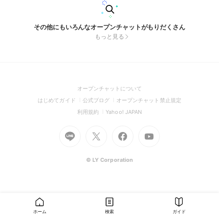
その他にもいろんなオープンチャットがもりだくさん
もっと見る
(Open
オープンチャットについて
in
(Open
(Open
(Open
はじめてガイド
公式ブログ
オープンチャット禁止規定
a
in
in
in
(Open
(Open
利用規約
Yahoo! JAPAN
new
a
a
a
in
in
window)
Go
new
Go
new
Go
Go
new
a
a
to
window)
to
window)
to
to
window)
new
new
Line
X
Facebook
Youtube
window)
window)
(Open
(Open
(Open
(Open
© LY Corporation
in
in
in
in
a
a
a
a
new
new
new
new
window)
window)
window)
window)
ホーム
検索
ガイド