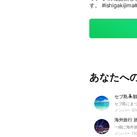
す。 #ishigakij
鳩間島#黒島#小浜
ンプ#せんべろ#泡
防波堤#カヤック#釣
リング#パイナップ
島暮らし#移住#癒
り生活#サガリバナ
ーラの滝#マヤグス
あなたへ
セブ島🏝観
メンバー 47
海外旅行 
メンバー 13