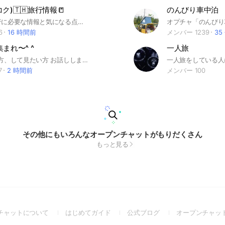
ク)🇹🇭旅行情報📒
のんびり車中泊
バンコク旅行に必要な情報と気になる点を教え合うグループにしたいなと思ってます！ぜひ参加してください😄 🙅‍♀️❌🙅‍♂️エロ系、グロ系の投稿は見つけ次第削除または退会と致します。見つけられた方は管理人宛にメンションいただければ順次対応致します。
6
16 時間前
メンバー 1239
35
まれ〜^ ^
一人旅
1人旅好きな方、して見たい方 お話ししましょう^ ^ あなたの思い出や出来事を共有しませんか？ 写真、動画OK！
7
2 時間前
メンバー 100
その他にもいろんなオープンチャットがもりだくさん
もっと見る
(Open
(Open
(Open
チャットについて
はじめてガイド
公式ブログ
オープンチャッ
in
in
in