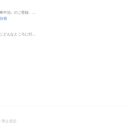
オプチャ「のんびり車中泊」のご登録、まことにありがとうございます。 ここのオプチャのご利用にあたり、以下の点をご確認ください。 （1）ここは「車中泊」を中心とするオプチャです。 （2）こちらで情報交換で聞いた事や実例も、運用は自己責任になります。 （3）車中泊や旅での出会いは自然ですが、こちらは男女出会系ではありません。 （4）喧嘩とか変な勧誘は問答無用。 （5）各項目の詳細については、LINEオープンチャット安全安心ガイドラインに準じます。https://openchat-jp.line.me/other/guideline （6）上記の発言や行動について、管理者及び副管理者が不適切と思うに至った場合は、削除や退室になることもあります。 基本的には参加者のモラルで運営しております。楽しい車中泊ライフを共有しましょう。 #軽キャンパー #温泉 #道の駅 #キャンピングカー
 分前
一人旅をしている人にどんなところに行ったか、困っていること、たのしかったこと等皆さんで投稿しあいませんか？ 楽しい一人旅になるようにオープンチャットで投稿しあいましょう😆 ただ、雑談もかなり多い部屋なので、純粋に旅の話のみをしたい方は他の部屋に入室されることをお勧めします。
(Open
ト禁止規定
in