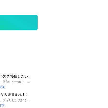
海外旅行好きな人✨海外移住したい人集合!!
海外旅行、海外移住、留学、ワーホリ、世界一周、海外ノマド、フリーランスなど、海外に行くときに助け合える場です。おすすめスポットやビザ関係など情報共有していきましょー✨
時間前
きな人達集まれ！！
マニラ、セブ島など、フィリピン大好きな人達集まれー！！ ※ネットワークビジネス、宗教、金融商品等の勧誘は禁止です！発見次第即退会させます！ よろしくお願いします！
 分前