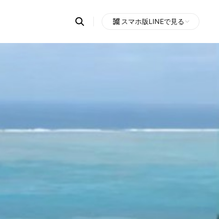
Search
スマホ版LINEで見る
OpenChats
Open
or
search
messages
area