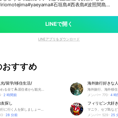
ima#iriomotejima#yaeyama#石垣島#西表島#波照間島#
島#島旅#離島暮らし#一人旅#ひとり旅#女子旅#キャ
盛#三線#オリオンビール#ダレカニミセタイケシキ#
り#GT#BEGIN#ビギン#きいやま商店#シュノーケ
LINEで開く
ル#マンゴー#パッションフルーツ#トレッキング#離
し#スキンダイビング#ダイビング#絶景#秘境#のんび
LINEアプリをダウンロード
#サキシマホタル#マンタ#カクレクマノミ#ピナイサ
クの滝#無人島#イリオモテヤマネコ
のおすすめ
光/留学/移住生活/
セブ島にまつわる全て🏝居住者から観光まで、何でも雑談部屋❣️
4
2 時間前
メンバー 770
4 
旅友探し
フィリピン大好
一緒に海外旅行に行く人を探しましょー。 ※勧誘・出会い厨と思われる行為はおやめ下さい。
03
28 分前
メンバー 529
25