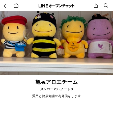
Go
share
se
back
to
home
亀🐢アロエチーム
メンバー 23
ノート 0
愛用と健康知識の為発信をします