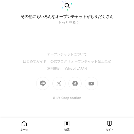
その他にもいろんなオープンチャットがもりだくさん
もっと見る
(Open
オープンチャットについて
in
(Open
(Open
(Open
はじめてガイド
公式ブログ
オープンチャット禁止規定
a
in
in
in
(Open
(Open
利用規約
Yahoo! JAPAN
new
a
a
a
in
in
window)
Go
new
Go
new
Go
Go
new
a
a
to
window)
to
window)
to
to
window)
new
new
Line
X
Facebook
Youtube
window)
window)
(Open
(Open
(Open
(Open
© LY Corporation
in
in
in
in
a
a
a
a
new
new
new
new
window)
window)
window)
window)
ホーム
検索
ガイド