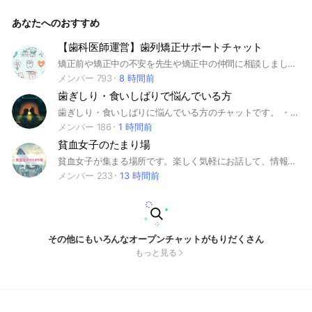
♡深呼吸して笑顔でリラックスしていきましょう✨#乳がん検
診#しこり#石灰化#のう胞#線維腺腫#マンモグラフィー#超音
あなたへのおすすめ
波検査#エコー#MRI#CT#造影剤#痛み
【歯科医師運営】歯列矯正サポートチャット
矯正前や矯正中の不安を先生や矯正中の仲間に相談しましょう٩(^‿^)۶ #歯列矯正#矯正#歯医者#セラミック#ホワイトニング#ワイヤー矯正#裏側矯正#マウスピース矯正#インビザライン
メンバー 793
8 時間前
歯ぎしり・食いしばりで悩んでいる方
歯ぎしり・食いしばりに悩んでいる方のチャットです。 ・毎日歯ぎしり・食いしばりに悩まされている… ・治療を検討しているがどこがいいの？ ・現在治療中です！ などなど、皆さんで情報共有しましょう‼ 私も、睡眠時食いしばりをしてしまい歯に支障をきたしています…(´;ω;｀) 同じ悩みを抱えている人が周りにいないので、ここで気軽にお話ししましょう✨ #歯ぎしり ＃食いしばり
メンバー 186
1 時間前
貧血女子のたまり場
貧血女子が集まる場所です。楽しく気軽にお話して、情報交換したり、応援しあったり、励ましあったり、頑張ろうと立ち上がる場所です👠
メンバー 233
13 時間前
その他にもいろんなオープンチャットがもりだくさん
もっと見る