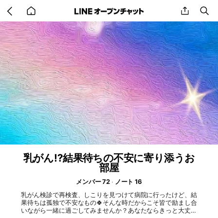
Go
share
se
back
to
home
乳がん⁉️結果待ちの不安に寄り添うお
部屋
メンバー 72
ノート 16
乳がん検診で再検査、しこりを見つけて病院に行ったけど、結
果待ちは孤独で不安なもの🍀そんな時だからこそ皆で励まし合
いながら一緒に過ごしてみませんか？あなたならきっと大丈夫