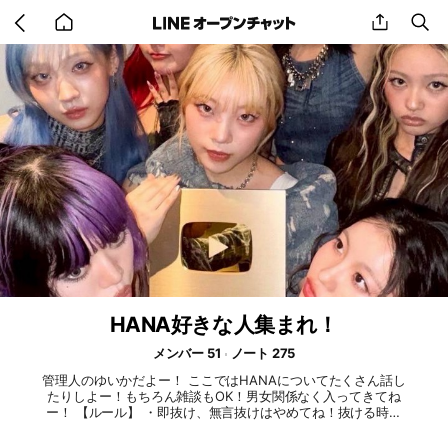
Go
share
se
back
to
home
HANA好きな人集まれ！
メンバー 51
ノート 275
管理人のゆいかだよー！ ここではHANAについてたくさん話し
たりしよー！もちろん雑談もOK！男女関係なく入ってきてね
ー！ 【ルール】 ・即抜け、無言抜けはやめてね！抜ける時は
一言伝えてから抜けてねー！ ・HANAの悪口を言わない ・相
手が嫌がるようなことは言わない ・荒らしも禁止、した場合