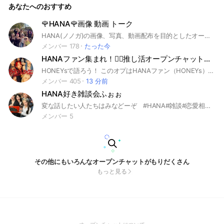
あなたへのおすすめ
強制退会 ・個人情報も禁止 ・アイコンできればHANAにして
ほし い！ みんなで楽しいオプにしようねー！ 入ったらノー
トに自己紹介お願い！ タメ口はもちろんOK！ みんな宣伝よろ
🌹HANA🌹画像 動画 トーク
しくねー！ ここまで見てくれてありがとー！ あとは🟩のボタ
HANA(ノノガ)の画像、写真、動画配布を目的としたオープンチャットです。 #HANA#hana#ちゃんみな#CHIKA#NAOKO#JISOO#YURI#MOMOKA#KOHARU#MAHINA #はな #ハナ #ノノガ #No No Girls #ちゃんみな #推し活 #ハニーズ #HONEYS #HANA好き #HANAファン #HANA推し活 #情報 #画像
ンを押すだけだね！ ここのオプの子みんな優しいから気軽に
メンバー 178
入ってみてね！！じゃあ待ってるねー！
たった今
HANAファン集まれ！❤️‍🔥推し活オープンチャット！🌹💗
HONEYsで語ろう！ このオプはHANAファン（HONEYs）同士で語り合うオプチャ！ 見る専でもOK🙆🏻‍♀️ 推し活トーク、最新情報、雑談もOK！💬 （通知回避ルームもあります🙌） HANA好きな人なら誰でもOK！大歓迎！！✨ 年齢、性別関係なし！🔥 承認がすごく遅れてしまう場合があります💦 できる範囲で早く承認していきますので「承認待ち」のままお待ちください🙇‍♀️💦 悲しいですが、即抜けダメというルールはありません。ただし宣伝目的はやめていただきたいです🙇‍♀️ #HANA #はな #ハナ #ノノガ #No No Girls #ちゃんみな #推し活 #ハニーズ #HONEYs #HANA好き #HANAファン #HANA推し活 #情報 #じす#ジス#JISOO #ももか#モモカ#MOMOKA #ちか#チカ#CHIKA #なおこ#ナオコ#NAOKO #こはる#コハル#KOHARU #ゆり#ユリ#YURI #まひな#マヒナ#MAHINA
メンバー 405
13 分前
HANA好き雑談会ふぉぉ
変な話したい人たちはみなどーぞ #HANA#雑談#恋愛相談#人間#中学生#高校生#シニア#おねえ
メンバー 5
その他にもいろんなオープンチャットがもりだくさん
もっと見る