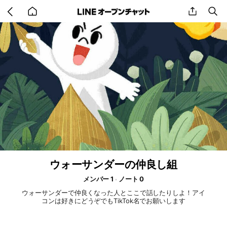
Go
share
se
back
to
home
ウォーサンダーの仲良し組
メンバー 1
ノート 0
ウォーサンダーで仲良くなった人とここで話したりしよ！アイ
コンは好きにどうぞでもTikTok名でお願いします