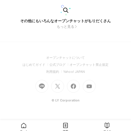
その他にもいろんなオープンチャットがもりだくさん
もっと見る
(Open
オープンチャットについて
in
(Open
(Open
(Open
はじめてガイド
公式ブログ
オープンチャット禁止規定
a
in
in
in
(Open
(Open
利用規約
Yahoo! JAPAN
new
a
a
a
in
in
window)
Go
new
Go
new
Go
Go
new
a
a
to
window)
to
window)
to
to
window)
new
new
Line
X
Facebook
Youtube
window)
window)
(Open
(Open
(Open
(Open
© LY Corporation
in
in
in
in
a
a
a
a
new
new
new
new
window)
window)
window)
window)