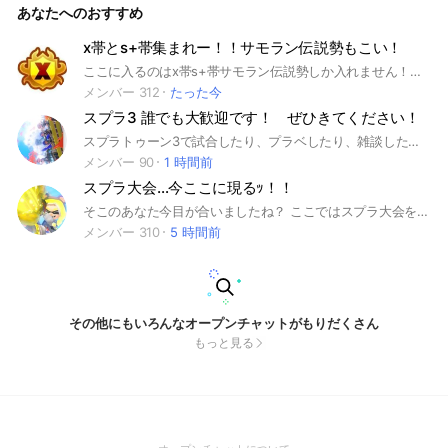
あなたへのおすすめ
これで説明は終わり！ この学園では関係者を作るのもOK！雑
談するのもOK！一緒にスプラを遊ぶ仲間探しもOK！ みんなで
楽しく交流しながら、スプラを楽しもう！ 創設2026 7/6 #ス
x帯とs+帯集まれー！！サモラン伝説勢もこい！
プラ #スプラ学園 #ヒーローモード #サーモンラン #学生 #中
ここに入るのはx帯s+帯サモラン伝説勢しか入れません！！ ご了承下さいm(_ _)m x帯s+の人はＳ＋バッチやxp2000バッチなど証拠になるものをノートにお願いします(＞人＜;) 伝説の人達は写真を撮って見せて下さい #スプラ#上位勢#スプラやろ #スプラ好き#スプラ3#スプラトゥーン3#スプラトゥーン
学生 #高校生 #フェス #バチコン #ガチマッチ #プライベート
メンバー 312
たった今
マッチ#スプラ3
スプラ3 誰でも大歓迎です！ ぜひきてください！
スプラトゥーン3で試合したり、プラベしたり、雑談したりなどスプラに関することなら全然OK！ みんなでスプラしましょう！ もしかしたらスプラ以外のゲームをやってる時もあるかもしれません プラベも！ 目標人数200人！ #スプラ3 #プラベ #フレンド募集 #スプラトゥーン3
メンバー 90
1 時間前
スプラ大会…今ここに現るｯ！！
そこのあなた今目が合いましたね？ ここではスプラ大会を基本的に月一で開きます｡夏休みなどは臨時的に多く開催します！スプラ初心者でも大歓迎！大会に優勝したチームには名前に王冠をつける権利を与えてます！王冠マスターを目指そう！そしてみんなでスプラを盛り上げていこう！ 詳しいことは大事なノートに書いているので入る方はご確認お願いします！ ノートに自己紹介を書いてくれると嬉しいです！ 300人の大台へ 即抜け× 下ネタ× 連投× #スプラ #スプラ3 #スプラトゥーン #スプラトゥーン3 #大会 #スプラ大会 #スプラ3大会 #スプラトゥーン大会 #スプラトゥーン3大会 #スプラトゥーンレイダース
メンバー 310
5 時間前
その他にもいろんなオープンチャットがもりだくさん
もっと見る