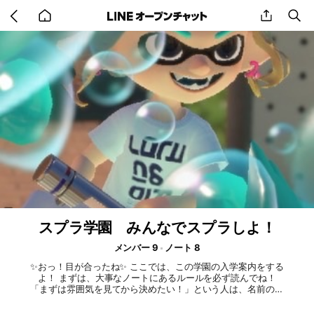
Go
share
se
back
to
home
スプラ学園 みんなでスプラしよ！
メンバー 9
ノート 8
✨おっ！目が合ったね✨ ここでは、この学園の入学案内をする
よ！ まずは、大事なノートにあるルールを必ず読んでね！
「まずは雰囲気を見てから決めたい！」という人は、名前の横
に【見学】と書いて参加してね！ 入学したら、自己紹介をお
願いします！ 自己紹介をしたら、もうこの学園の仲間です！