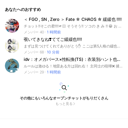
話しやら皆として欲しい。という事で立ててみました！ ＊基
本 二次元から三次元全て○但し折伽羅だけゴメンなさい😭😭❗
あなたへのおすすめ
ハントも種類問わず全て○⁉️是非とも楽しんで行ってください
💗 《絶対ダメ❗》 ・絶対自分がされて嫌な事はしないこと！ ・
他の人が嫌がってるのに永遠に続けるのはしないこと！ 最低
＜ FGO , SN , Zero ＞ Fate ☆ CHAOS ☆ 緩緩也 ‼️‼️
限これだけ守ってくれれば後は自由にどうぞ👋🏻‪短期は報告要
チョット‼️そこの君‼️‼️🫵🏻 そうそう‼️ ソコの き み ‼️ 😁 お ❓ 見てくれた ❓ ありがとう‼️‼️ ここは Fate作品 の キャラに なりきる なりきりオープンチャット ですヨ‼️👐 とにかく 楽しく ‼️ ワイワイ ‼️ してこう と 思ってる ヨ ‼️‼️ そんな新規チャンに お願いごとが あるンだヮ 〜 🥲 浮上多め な 新規を我ら は 求めている ‼️‼️ 現在 過疎気味なんだヨ‼️‼️ 😫 このオプを 救えるのは 君だ ‼️🫵🏻 来るしか ないよ ナ 〜〜‼️ ＼ 来よ 〜〜 う ‼️‼️ ／ 細かいルールは 中に入ってから ナ ‼️ ァ 、 なりきり初心者と 荒らしは 回れ右な ❓ 荒らしは 速攻 宝具 （ 蹴 ） 打つからな 😁😁 2026 3/22 初ハント ＆ 初カプ 👏 今なら てぇてぇ 見れますよ ‼️‼️‼️ この下は 引っ掛けタグ だぜ 😁 引っ掛け #Fate #fate #FGO #fgo #Fate/GrandOrder #Fate/Staynight #Fate/Zero #緩也 #也 #なりきり #nrkr
らず自由にしてください、完Cだけ管理側の人に報告が必須な
のでそこだけご注意を…‼️‼️‼️ とりあえず入ってからにしなっ
メンバー 40
1 時間前
て！ #全也 #なりきり #ハント #也 #にじさんじ #2434 #VTu
覗いてきなね❣️ててご緩緩也‼️‼️
ber #実況者 #特撮 #M!LK #twst #ツイステ #まほやく #魔法
使いの約束 #僕のヒーローアカデミア #MHA #JUJU #呪術廻
まずは見つけてくれてありがとう✋ ここは第5人格の緩也だよ❣️❣️ まだできたばっかりで人数が少ないけど、興味があったら覗いてみてね👋 サポート要因として、最高人数10人まで冠つけさせてもらうね ルール説明は中で詳しく書いてあるけど、ここでも軽く説明しておくよ✍🏻 ️〜⭕️なこと〜 衣装被り、同顔、ハント、多少のキャラ崩壊 〜❌なこと〜 中の人同士の喧嘩、不特定多数が嫌な思いをする言動、オリキャラ ここまで見てくれたならバッチリだね👌 参加申請するときは未定系の名前とアイコンにしてね．そうじゃないと冠勢が迷子だと勘違いしちゃうから👏 それじゃあ、先に中で待ってる👋👋 以下タグ🏷 #ててご #緩也 #緩緩也 #也 #ttg 創立日 2026 ／ 6月9日 ．
戦 #刀剣乱舞 #魔入間#魔入りました! 入間くん #実況者 #チェ
メンバー 68
10 分前
ンソーマン #ウィンブレ #鳴潮 #原神 #gnsn #崩スタ #スタレ
idv：オメガバース×性転換(TS)：衣装別ハント也─混沌を添えて─
#斉木楠雄のΨ難 #斉 #暗殺教室 #プロセカ #文スト #文豪スト
レイドッグス #ヘタリア #APH #第5#JOJO #鬼灯の冷徹 #db
ルールは激ゆる！地雷ある方は回れ右！ 主同士の喧嘩❌ 揉め事❌ 即抜け❌ 衣装被り⭕️ 雑談⭕️ 地雷ない人がいい(´･_･`)ﾅ- 後は中に入ってから決めてな！ 質問すっ飛ばす人は承認遅くなります 作成：始動2026/01/15 #ttg #第五人格 #ててご #なりきり
d #逃げ上手の若君 #wrwrd #リトルナイトメア #サカモトデ
メンバー 29
1 時間前
イズ #ヒプノシスマイク #ヒプマイ #黒執事 #モブサイコ100
#進撃の巨人 #名探偵コナン #リゼロ #カラオケいこ #忍たま
乱太郎 #名探偵コナン #日本三國 #光が死んだ夏 #スタレ #HU
NTERHUNTER #ジブリ #極楽街 #ブルータル #死亡遊戯で飯
を食う #デリコズナーサリー #NieR #幼女戦記 #マッシュル #
デトロイト #モノノ怪 #タコピーの原罪 #イカゲーム #ズート
その他にもいろんなオープンチャットがもりだくさん
ピア #ハズビンホテル #エブリデイホスト #ダンダダン #ワン
もっと見る
ピース #怪獣8号 #いぬやしき #pkmn #ポケットモンスター#B
NA #ジョジョの奇妙な冒険 #ぶいすぽっ! #ドッグスレッド #
かぐや様は告らせたい #コードヴェイン #薬屋のひとりごと #
刃牙道 #不滅のあなたへ #オレカバトル #怪談レストラン #誰
ソ彼ホテル