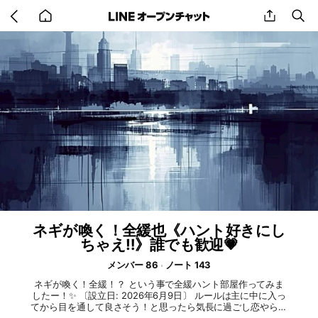
Go
share
se
back
to
home
ネギが喚く！全緩也《ハント好きにし
ちゃえ‼️》誰でも歓迎💗
メンバー 86
ノート 143
ネギが喚く！全緩！？ という事で全緩ハント部屋作ってみま
したー！✨ 〔設立日: 2026年6月9日〕 ルールは主に中に入っ
てから目を通して良さそう！と思ったら気長に過ごし恋やらお