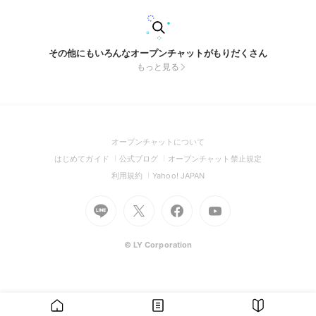
その他にもいろんなオープンチャットがもりだくさん
もっと見る
(Open
オープンチャットについて
in
(Open
(Open
(Open
はじめてガイド
公式ブログ
オープンチャット禁止規定
a
in
in
in
(Open
(Open
利用規約
Yahoo! JAPAN
new
a
a
a
in
in
window)
Go
new
Go
new
Go
Go
new
a
a
to
window)
to
window)
to
to
window)
new
new
Line
X
Facebook
Youtube
window)
window)
(Open
(Open
(Open
(Open
© LY Corporation
in
in
in
in
a
a
a
a
new
new
new
new
window)
window)
window)
window)