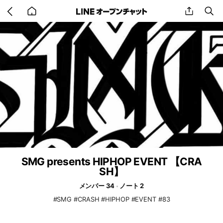
Go
share
se
back
to
home
SMG presents HIPHOP EVENT 【CRA
SH】
メンバー 34
ノート 2
#SMG #CRASH #HIPHOP #EVENT #83