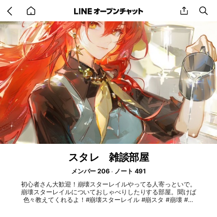
Go
share
se
back
to
home
スタレ 雑談部屋
メンバー 206
ノート 491
初心者さん大歓迎！崩壊スターレイルやってる人寄っといで。
崩壊スターレイルについておしゃべりしたりする部屋。聞けば
色々教えてくれるよ！#崩壊スターレイル #崩スタ #崩壊 #初
心者 #スタレ