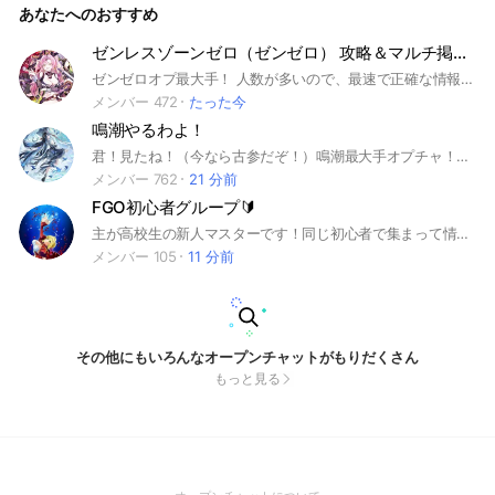
あなたへのおすすめ
ゼンレスゾーンゼロ（ゼンゼロ） 攻略＆マルチ掲示板
ゼンゼロオプ最大手！ 人数が多いので、最速で正確な情報が得られること間違いなし！ ゼンレスゾーンゼロの好きなキャラの話や攻略情報などを共有して盛り上がりましょう！✨️✨️ ゼンゼロの情報を共有したい方、または気になることを聞きたい方、推しキャラのいい所をみんなに語りたい方などぜひご参加ください〜！🍀 攻略情報の共有やマルチ募集などで積極的に協力していきましょう！ 皆さんのご参加心よりお待ちしております！ #miHoYo #ミホヨ #ホヨバ #HoYoverse #HoYoLAB #原神 #原神Impact #ZZZ #ゼンレスゾーンゼロ #Zenless Zone Zero #雑談 #ゲーム #ゼンゼロ #エレン・ジョー
メンバー 472
たった今
鳴潮やるわよ！
君！見たね！（今なら古参だぞ！）鳴潮最大手オプチャ！！！情報速達多分間違いなし！のオプとはこのこと！！！後バージョン毎にメイン画像変えるから新鮮！ こんにちは。管理人のほたてです！ 全員が心地良いオプチャにしたいと思います！ルールを充分にご確認の上、皆様のご理解、ご協力をお願いしています！詳しい事は大事なノート見てくださいね！楽しいオプチャにしましょう！(っ ॑꒳ ॑c) 〜追記〜 お金関係のものは一切お断りしてます！入る前にご注意を！ #鳴潮#やるわよ！#誰でもどうぞ
メンバー 762
21 分前
FGO初心者グループ🔰
主が高校生の新人マスターです！同じ初心者で集まって情報交換しませんか？ もちろん初心者以外でもフリーダムにチャットしましょう！ あと名前の最後に現在進行中のストーリーを書き足しておいて下さい！ 追記・・・オプチャ一周年となりました！ 注意⋯ネタバレあり 荒らし❌️ 即抜け注意⚠️(せめて一言下さい！) #FGO #初心者 #学生 #攻略 #雑談
メンバー 105
11 分前
その他にもいろんなオープンチャットがもりだくさん
もっと見る